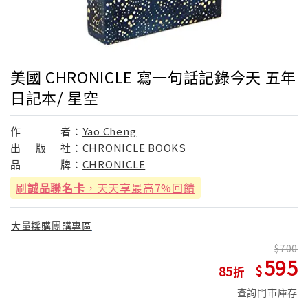
美國 CHRONICLE 寫一句話記錄今天 五年
日記本/ 星空
作
者：
Yao Cheng
出
版
社：
CHRONICLE BOOKS
品
牌：
CHRONICLE
刷
誠品聯名卡
，天天享最高7%回饋
大量採購團購專區
700
595
85
查詢門市庫存