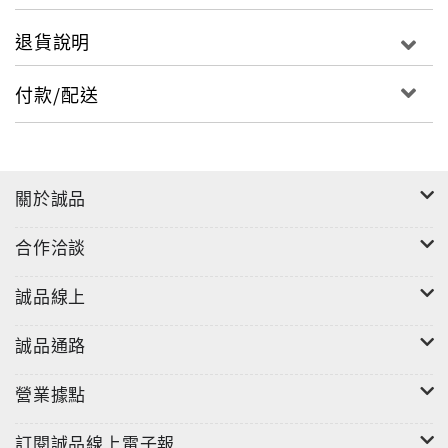
退貨說明
付款/配送
關於誠品
合作洽談
誠品線上
誠品通路
"
營業據點
貼紙
訂閱誠品線上電子報