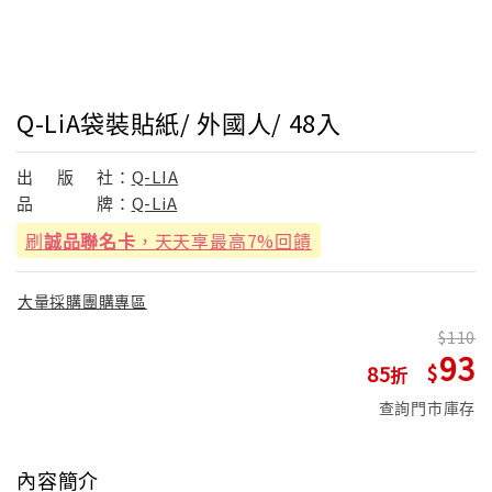
Q-LiA袋裝貼紙/ 外國人/ 48入
出
版
社：
Q-LIA
品
牌：
Q-LiA
刷
誠品聯名卡
，天天享最高7%回饋
大量採購團購專區
110
93
85
查詢門市庫存
內容簡介