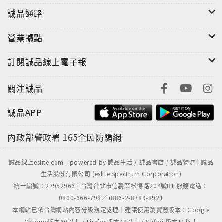
誠品通路
"
營業據點
訂閱誠品線上電子報
關注誠品
誠品APP
內政部警政署
165全民防騙網
誠品線上eslite.com - powered by 誠品生活 / 誠品書店 / 誠品物流 | 誠品
生活股份有限公司 (eslite Spectrum Corporation)
統一編號：27952966 | 台灣台北市信義區松德路204號B1 服務電話：
0800-666-798／+886-2-8789-8921
本網站已依台灣網站內容分級規定處理｜建議使用瀏覽器版本：Google
Chrome版本60以上 / Firefox版本48以上 / Safari 版本11以上