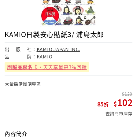
KAMIO日製安心貼紙3/ 浦島太郎
出
版
社：
KAMIO JAPAN INC.
品
牌：
KAMIO
刷
誠品聯名卡
，天天享最高7%回饋
大量採購團購專區
120
102
85
查詢門市庫存
內容簡介