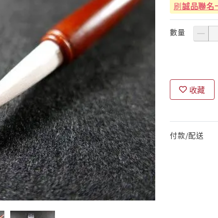
刷
誠品聯名
數量
收藏
付款/配送