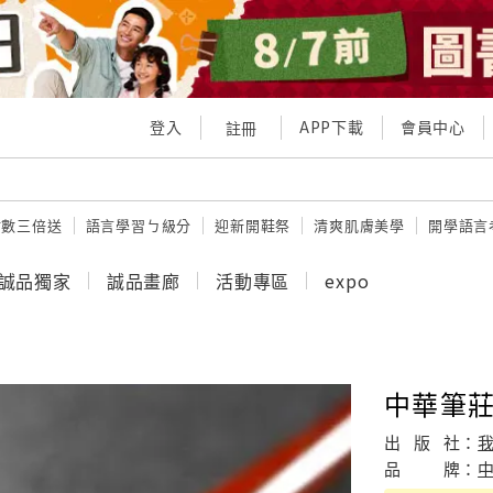
登入
APP下載
會員中心
註冊
點數三倍送
語言學習ㄅ級分
迎新開鞋祭
清爽肌膚美學
開學語言
誠品獨家
誠品畫廊
活動專區
expo
中華筆
出
版
社：
品
牌：