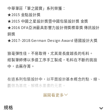
中華筆莊「筆之國寶」系列榮獲：
★2015 金點設計獎
★2015 中國之星設計獎暨中國包裝設計獎 金獎
★2016 DFA亞洲最具影響力設計得獎標章獎 傳訊設計
銅獎
★2017-2018 German Design Award 德國設計大獎
狼毫彈性佳，不易取得，尤其是長度越長的毛料。
經製筆師傅以多道工序手工製成，毛料在不斷的挑撿
中，去蕪存菁。
在這系列包裝設計中，以平面設計基本概念的點、線、
面做為基底，解構水墨畫的元素。
於水墨畫首重「筆法」與「墨法」，筆法表形、墨法表
展開看更多
質，相輔相承，
以線勾勒形，點為皴法表現紋理，面為墨色濃淡虛實。
規格