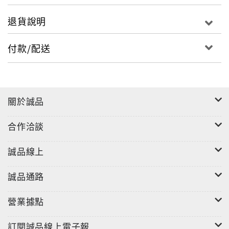
透過毛筆，字與畫得以被創作，以最精粹的設計，
退貨說明
包裝工序紮實的毛筆，就如同筆與字畫間密不可分的關
係。
付款/配送
關於誠品
合作洽談
誠品線上
誠品通路
營業據點
訂閱誠品線上電子報