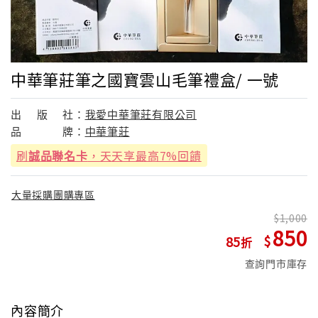
中華筆莊筆之國寶雲山毛筆禮盒/ 一號
出
版
社：
我愛中華筆莊有限公司
品
牌：
中華筆莊
刷
誠品聯名卡
，天天享最高7%回饋
大量採購團購專區
1,000
850
85
查詢門市庫存
內容簡介