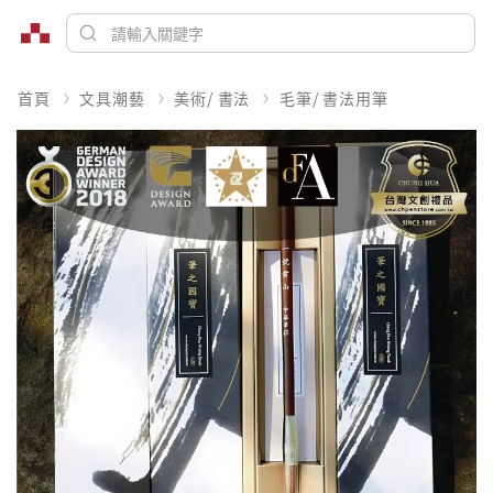
首頁
文具潮藝
美術/ 書法
毛筆/ 書法用筆