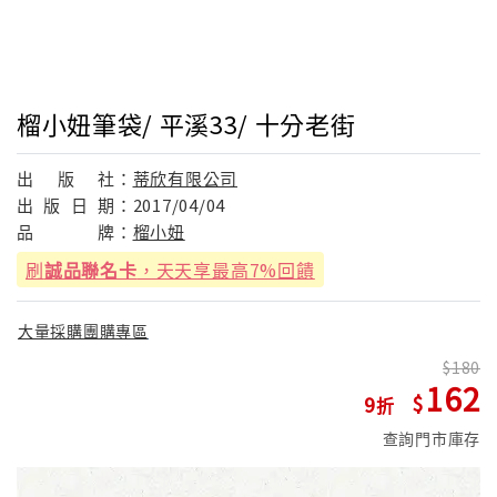
榴小妞筆袋/ 平溪33/ 十分老街
出
版
社：
蒂欣有限公司
出
版
日
期：
2017/04/04
品
牌：
榴小妞
刷
誠品聯名卡
，天天享最高7%回饋
大量採購團購專區
180
162
9
查詢門市庫存