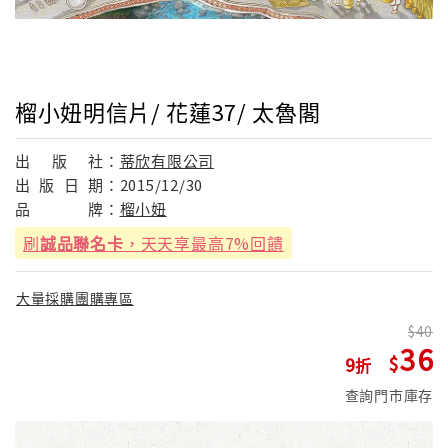
榴小妞明信片/ 花蓮37/ 太魯閣
出
版
社：
蒂欣有限公司
出
版
日
期：
2015/12/30
品
牌：
榴小妞
刷
誠品聯名卡
，天天享最高7%回饋
大量採購團購專區
40
36
9
查詢門市庫存