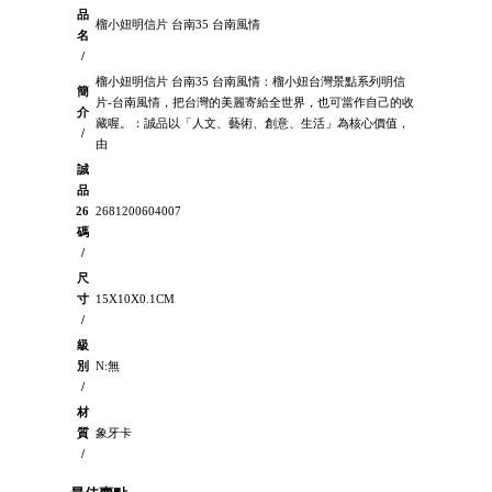
品
榴小妞明信片 台南35 台南風情
名
/
榴小妞明信片 台南35 台南風情：榴小妞台灣景點系列明信
簡
片-台南風情，把台灣的美麗寄給全世界，也可當作自己的收
介
藏喔。：誠品以「人文、藝術、創意、生活」為核心價值，
/
由
誠
品
26
2681200604007
碼
/
尺
寸
15X10X0.1CM
/
級
別
N:無
/
材
質
象牙卡
/