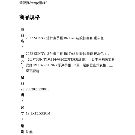
筆記頁&amp;附錄"
商品規格
商
品
2022 SUNNY 週計畫手帳 B6 Trad 磁吸扣書套 暖灰色
名
/
2022 SUNNY 週計畫手帳 B6 Trad 磁吸扣書套 暖灰色：，
簡
【日本SUNNY系列手帳2022年B6週計畫】・日本幸福感文具
介
品牌IROHA－SUNNY系列手帳・2頁一週的垂直式表格，上
/
週下記超
誠
品
26
2682028939005
碼
/
尺
寸
19.1X13.5X2CM
/
級
別
N:無