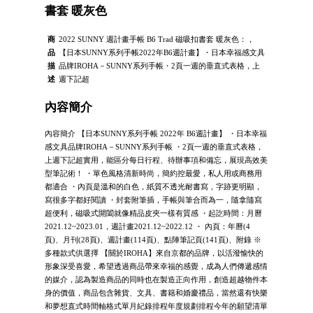
書套 暖灰色
商
2022 SUNNY 週計畫手帳 B6 Trad 磁吸扣書套 暖灰色：，
品
【日本SUNNY系列手帳2022年B6週計畫】・日本幸福感文具
描
品牌IROHA－SUNNY系列手帳・2頁一週的垂直式表格，上
述
週下記超
內容簡介
內容簡介 【日本SUNNY系列手帳 2022年 B6週計畫】 ・日本幸福
感文具品牌IROHA－SUNNY系列手帳 ・2頁一週的垂直式表格，
上週下記超實用，能區分每日行程、待辦事項和備忘，展現高效美
型筆記術！ ・單色風格清新時尚，簡約控最愛，私人用或商務用
都適合 ・內頁是溫和的白色，紙質不透光耐書寫，字跡更明顯，
寫很多字都好閱讀 ・封套附筆插，手帳與筆合而為一，隨拿隨寫
超便利，磁吸式開闔就像精品皮夾一樣有質感 ・起訖時間：月曆
2021.12~2023.01，週計畫2021.12~2022.12 ・ 內頁：年曆(4
頁)、月刊(28頁)、週計畫(114頁)、點陣筆記頁(141頁)、附錄 ※
多種款式供選擇 【關於IROHA】來自京都的品牌，以活潑愉快的
形象深受喜愛，希望透過商品帶來幸福的感覺，成為人們傳遞感情
的媒介，認為製造商品的同時也在製造正向作用，創造超越物件本
身的價值，商品包含雜貨、文具、書籍和婚慶禮品，當然還有快樂
和夢想直式時間軸格式單月紀錄排程年度規劃排程今年的願望清單