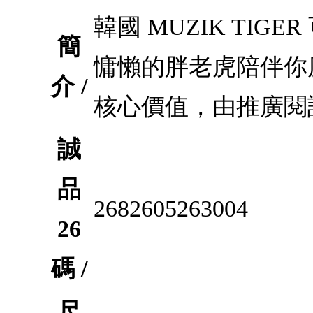
韓國 MUZIK TIGE
簡
慵懶的胖老虎陪伴你
介 /
核心價值，由推廣閱
誠
品
2682605263004
26
碼 /
尺