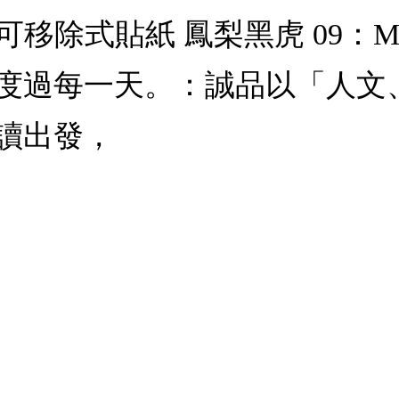
R 可移除式貼紙 鳳梨黑虎 09：Mu
度過每一天。：誠品以「人文
讀出發，