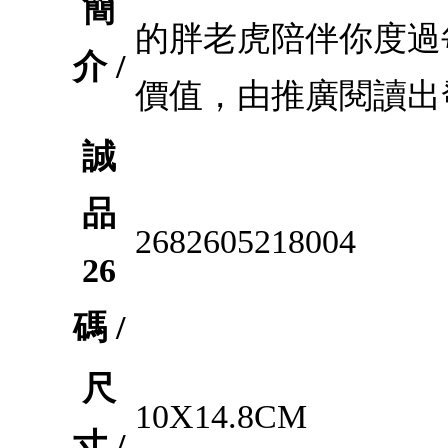
簡
的胖老虎陪伴你度過
介 /
價值，由推廣閱讀出
誠
品
2682605218004
26
碼 /
尺
10X14.8CM
寸 /