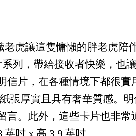
r = 無職老虎讓這隻慵懶的胖老
訊息卡片系列，帶給接收者快樂，
明信片，在各種情境下都很實
作，紙張厚實且具有奢華質感。
留言。此外，這些卡片也非常
英吋 x 高 3.9 英吋。