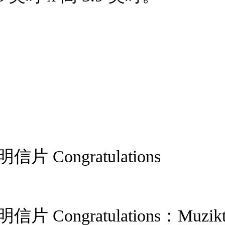
信片 Congratulations
明信片 Congratulations：M