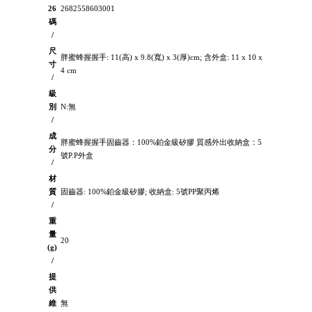
26
2682558603001
碼
/
尺
胖蜜蜂握握手: 11(高) x 9.8(寬) x 3(厚)cm; 含外盒: 11 x 10 x
寸
4 cm
/
級
別
N:無
/
成
胖蜜蜂握握手固齒器：100%鉑金級矽膠 質感外出收納盒：5
分
號P.P外盒
/
材
質
固齒器: 100%鉑金級矽膠; 收納盒: 5號PP聚丙烯
/
重
量
20
(g)
/
提
供
維
無