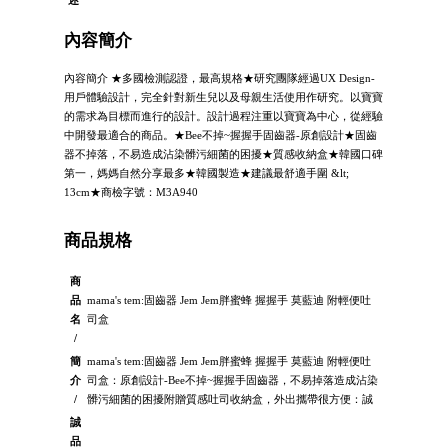
述
內容簡介
內容簡介 ★多國檢測認證，最高規格★研究團隊經過UX Design-
用戶體驗設計，完全針對新生兒以及母親生活使用作研究。以寶寶
的需求為目標而進行的設計。設計過程注重以寶寶為中心，從經驗
中開發最適合的商品。★Bee不掉~握握手固齒器-原創設計★固齒
器不掉落，不易造成沾染髒污細菌的困擾★質感收納盒★韓國口碑
第一，媽媽自然分享最多★韓國製造★建議最舒適手圍 &lt;
13cm★商檢字號：M3A940
商品規格
商
品
mama's tem:固齒器 Jem Jem胖蜜蜂 握握手 莫藍迪 附輕便吐
名
司盒
/
簡
mama's tem:固齒器 Jem Jem胖蜜蜂 握握手 莫藍迪 附輕便吐
介
司盒：原創設計-Bee不掉~握握手固齒器，不易掉落造成沾染
/
髒污細菌的困擾附贈質感吐司收納盒，外出攜帶很方便：誠
誠
品