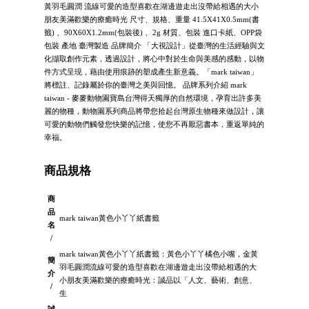
黃羽毛圓潤 流線可愛的造型喜歡在湖邊遊走出沒帶給相遇的大小
朋友美滿歡樂的療癒時光 尺寸、規格、重量 41.5X41X0.5mm(書
籤) 、90X60X1.2mm(包裝後) 、2g 材質、包裝 進口卡紙、OPP袋
包裝 產地 臺灣製造 品牌簡介 「大視設計」從臺灣的生活經驗與文
化擷取創作元素，透過設計，將心中對於生命與美感的感動，以物
件方式呈現，藉由使用痕跡的塑成產生新意義。「mark taiwan」
將標註、記錄屬於你的臺灣之美與回憶。 品牌系列介紹 mark
taiwan - 麥麥動物園寶島台灣得天獨厚的自然環境，孕育出許多美
麗的物種，動物園系列商品將帶您拾起台灣原生物種來做設計，讓
可愛的動物們觸發您快樂的記憶，使您不再厭惡書本，重返單純的
幸福。
商品規格
商
品
mark taiwan黃色小丫丫紙書籤
名
/
mark taiwan黃色小丫丫紙書籤：黃色小丫丫橘色小嘴，金黃
簡
羽毛圓潤流線可愛的造型喜歡在湖邊遊走出沒帶給相遇的大
介
小朋友美滿歡樂的療癒時光：誠品以「人文、藝術、創意、
/
生