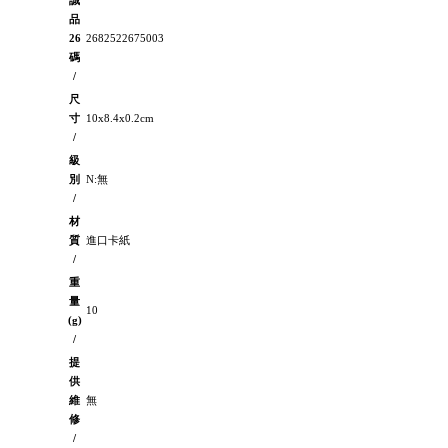
誠
品
26
2682522675003
碼
/
尺
寸
10x8.4x0.2cm
/
級
別
N:無
/
材
質
進口卡紙
/
重
量
10
(g)
/
提
供
維
無
修
/