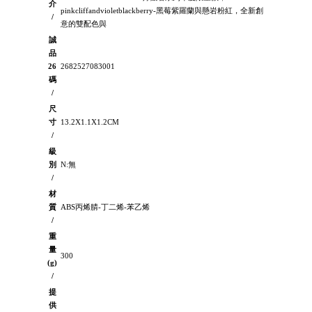
介
pinkcliffandvioletblackberry-黑莓紫羅蘭與懸岩粉紅，全新創
/
意的雙配色與
誠
品
26
2682527083001
碼
/
尺
寸
13.2X1.1X1.2CM
/
級
別
N:無
/
材
質
ABS丙烯腈-丁二烯-苯乙烯
/
重
量
300
(g)
/
提
供