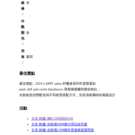
維
有
修
/
外
觀
顏
灰
色
/
用
途
書寫
/
最佳賣點
最佳賣點 : 2024 LAMY safari 狩獵者系列年度限量款
pink cliff and violet blackberry-黑莓紫羅蘭與懸岩粉紅，
全新創意的雙配色與不同材質搭配方式，呈現清新獨特的風格設計
活動
文具-館慶-滿$1200現折$100
文具-館慶-全館滿3688贈大理石紋托盤
文具-館慶-全館滿1288贈辛普森家庭護照套