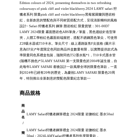
Edition colours of 2024, presenting themselves in two refreshing
colourways of pink cliff and violet blackberry.2024 LAMY safari 狩
獵者系列 限量pink cliff and violet blackberry黑莓紫羅蘭與懸岩粉
紅，全新創意的雙配色與不同材質搭配方式，呈現清新獨特的風格
設計~ Safari 狩獵者系列 鋼筆 懸岩粉紅 限量貨號：301-00D7
LAMY 2024限量 霧面懸岩色ABS筆身／筆蓋，黑色迴紋針造型筆
夾，人體工學粉紅色霧面前端握把，搭配不銹鋼黑色筆尖，可使用
Z28吸水器或T10卡水。筆尖尺寸 : 線上通路販售F尖規格 (圖片示
意為EF尖)*年度限定色同款商品外盒數量有限，以實際提供款式為
準限量同色系禮盒包裝，隨附同色T52墨水瓶*1，T10卡式墨水管
(隨機不挑色)*5LAMY SAFARI 第一支限量色於2004年誕生後，自
此每年LAMY SAFARI 都會設計一款風靡全球的限量色筆款，一直
到2024年已經有20年的歷史，為慶祝LAMY SAFARI 限量色20周
年，特別推出全新創意的雙配色限量紀念筆款~~
商品規格
商
品
LAMY Safari狩獵者鋼筆禮盒 2024限量 岩鹽粉紅 墨水50ml
名
/
LAMY Safari狩獵者鋼筆禮盒 2024限量 岩鹽粉紅 墨水
簡
50ml：2024LAMYsafari狩獵者系列年度限量款，