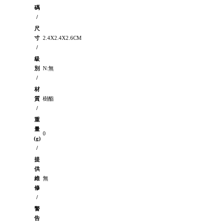
碼
/
尺
寸
2.4X2.4X2.6CM
/
級
別
N:無
/
材
質
樹酯
/
重
量
0
(g)
/
提
供
維
無
修
/
警
告