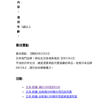
內
-
容
/
適
用
年
3歲以上
齡
/
最佳賣點
最佳賣點 : 【關於DECOLE】
日本熱門品牌！萌化生活各個角落的【DECOLE】
平淡的日常生活，總是需要來點可愛溫馨的單品～首推日本品牌
DECOLE，讓它給你療癒魔力！
活動
文具-館慶-滿$1200現折$100
文具-館慶-全館滿3688贈大理石紋托盤
文具-館慶-全館滿1288贈辛普森家庭護照套