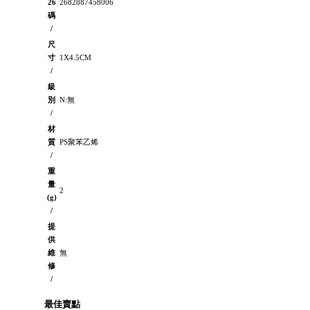
26
2682887458006
碼
/
尺
寸
1X4.5CM
/
級
別
N:無
/
材
質
PS聚苯乙烯
/
重
量
2
(g)
/
提
供
維
無
修
/
最佳賣點