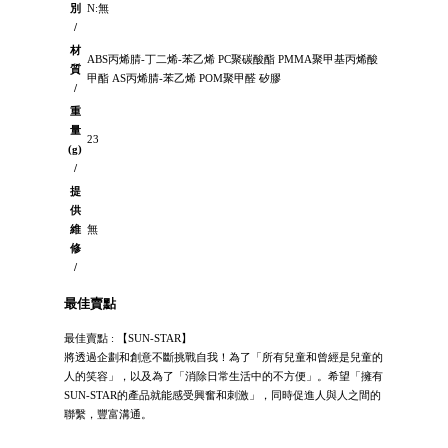
別
N:無
/
材
ABS丙烯腈-丁二烯-苯乙烯 PC聚碳酸酯 PMMA聚甲基丙烯酸
質
甲酯 AS丙烯腈-苯乙烯 POM聚甲醛 矽膠
/
重
量
23
(g)
/
提
供
維
無
修
/
最佳賣點
最佳賣點 : 【SUN-STAR】
將透過企劃和創意不斷挑戰自我！為了「所有兒童和曾經是兒童的
人的笑容」，以及為了「消除日常生活中的不方便」。希望「擁有
SUN-STAR的產品就能感受興奮和刺激」，同時促進人與人之間的
聯繫，豐富溝通。