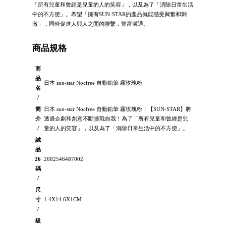
「所有兒童和曾經是兒童的人的笑容」，以及為了「消除日常生活
中的不方便」。希望「擁有SUN-STAR的產品就能感受興奮和刺
激」，同時促進人與人之間的聯繫，豐富溝通。
商品規格
商
品
日本 sun-star Nocfree 自動鉛筆 霧玫瑰粉
名
/
簡
日本 sun-star Nocfree 自動鉛筆 霧玫瑰粉：【SUN-STAR】將
介
透過企劃和創意不斷挑戰自我！為了「所有兒童和曾經是兒
/
童的人的笑容」，以及為了「消除日常生活中的不方便」。
誠
品
26
2682546487002
碼
/
尺
寸
1.4X14.6X1CM
/
級