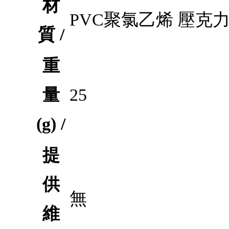
材
PVC聚氯乙烯 壓克
質 /
重
量
25
(g) /
提
供
無
維