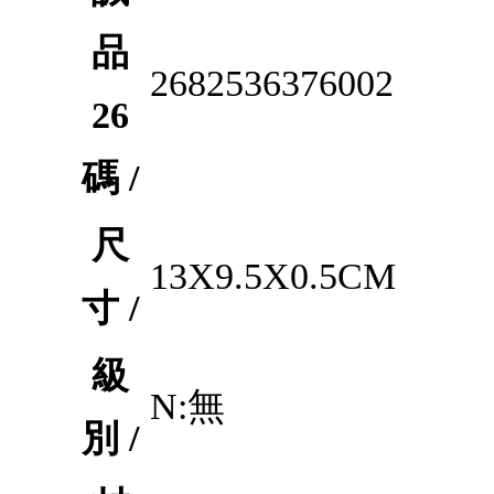
品
2682536376002
26
碼 /
尺
13X9.5X0.5CM
寸 /
級
N:無
別 /