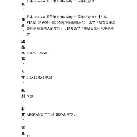
日本 sun-star 原子筆 Hello Kitty 50周年紀念 B
名
/
日本 sun-star 原子筆 Hello Kitty 50周年紀念 B：【SUN-
簡
STAR】將透過企劃和創意不斷挑戰自我！為了「所有兒童和
介
曾經是兒童的人的笑容」，以及為了「消除日常生活中的不
/
方
誠
品
26
2682536365006
碼
/
尺
寸
3.5X13.8X1.8CM
/
級
別
N:無
/
材
質
ABS丙烯腈-丁二烯-苯乙烯 壓克力
/
重
量
12