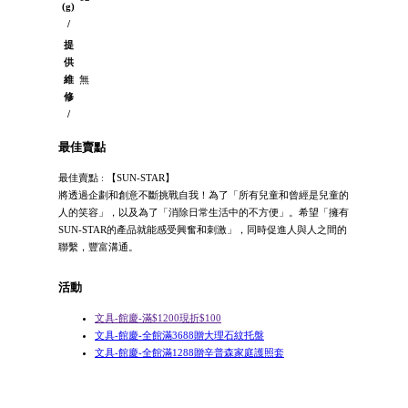
(g)
/
提
供
維
無
修
/
最佳賣點
最佳賣點 : 【SUN-STAR】
將透過企劃和創意不斷挑戰自我！為了「所有兒童和曾經是兒童的
人的笑容」，以及為了「消除日常生活中的不方便」。希望「擁有
SUN-STAR的產品就能感受興奮和刺激」，同時促進人與人之間的
聯繫，豐富溝通。
活動
文具-館慶-滿$1200現折$100
文具-館慶-全館滿3688贈大理石紋托盤
文具-館慶-全館滿1288贈辛普森家庭護照套