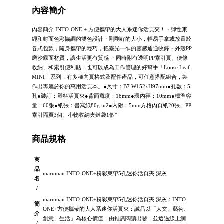
內容簡介
內容簡介 INTO-ONE + 方便攜帶的大人系迷你活頁夾！・彈性束
繩和封面色彩協調的雙色設計・剛剛好的大小，輕易手拿或放置於
各式包款，隨身攜帶的輕巧，把靈光一乍的靈感通通收錄・外殼PP
磨沙霧面材質，讓生活更有質感 ・同時附有透明PP索引頁、便條
收納、和索引便利貼，也可以成為工作管理的好幫手「Loose Leaf
MINI」系列，有多種內頁格式及配件產品，可任意搭配組合，製
作出專屬於你的萬用活頁本。●尺寸：B7 W152xH97mm●孔數：5
孔●裝訂：塑料活頁夾●背面寬度：18mm●環內徑：10mm●標準容
量：60張●紙張：書寫紙80g m2●內附：5mm方格內頁紙20張、PP
索引隔頁3個、小物收納夾鏈袋1個"
商品規格
商
品
maruman INTO-ONE+粉彩束帶5孔迷你活頁夾 深灰
名
/
maruman INTO-ONE+粉彩束帶5孔迷你活頁夾 深灰：INTO-
簡
ONE+方便攜帶的大人系迷你活頁夾：誠品以「人文、藝術、
介
創意、生活」為核心價值，由推廣閱讀出發，並透過線上網
/