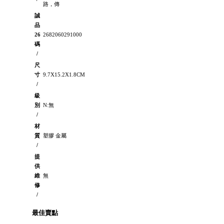
路，傳
誠
品
26
2682060291000
碼
/
尺
寸
9.7X15.2X1.8CM
/
級
別
N:無
/
材
質
塑膠 金屬
/
提
供
維
無
修
/
最佳賣點