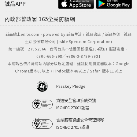
誠品APP
29． ラプソディーインブルー (作曲: George
Gershwin)
內政部警政署
165全民防騙網
誠品線上eslite.com - powered by 誠品生活 / 誠品書店 / 誠品物流 | 誠品
生活股份有限公司 (eslite Spectrum Corporation)
統一編號：27952966 | 台灣台北市信義區松德路204號B1 服務電話：
0800-666-798／+886-2-8789-8921
本網站已依台灣網站內容分級規定處理｜建議使用瀏覽器版本：Google
Chrome版本60以上 / Firefox版本48以上 / Safari 版本11以上
Passkey Pledge
資通安全管理系統榮獲
ISO/IEC 27001認證
雲端服務資訊安全管理榮獲
ISO/IEC 27017認證