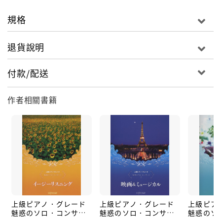
Billy Joel)
08． ユアビューティフル アーティスト: ジェームスブ
規格
ラント(作曲: J．Blunt、A．Ghost、S．Scarbech)
退貨說明
09． イエスタデイワンスモア アーティスト: カーペン
ターズ(作曲: John Bettis、Richard Carpenter)
付款/配送
10． ローズ アーティスト: ベットミドラー(作曲:
作者相關書籍
Amanda McBroom)
11． 君のともだち アーティスト: キャロルキング(作曲:
Carole King)
12． ウイアーオールアローン アーティスト: ボズスキ
ャッグス(作曲: Boz Scaggs)
13． 明日に架ける橋 アーティスト: サイモン＆ガーフ
ァンクル(作曲: Paul Simon)
14． イフウィホールドオントゥゲザー アーティスト:
上級ピアノ．グレード
上級ピアノ．グレード
上級ピア
ダイアナロス(作曲: James Horner)
魅惑のソロ．コンサー
魅惑のソロ．コンサー
魅惑のソ
15． カントリーロード アーティスト: ジョンデンバー