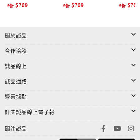
ト 1: イージーリスニン
ト 2: 映画 & ミュージカ
ト 3: J-P
$769
$769
$769
9折
9折
9折
グ
ル
(作曲: T．Nivert、B．Danoff、J．Denver)
16． トゥモロー (作曲: Charles Strouse)
17． スワンダフル (作曲: George Gershwin)
18． 二人でお茶を (作曲: Vincent Youmans)
關於誠品
19． フライミートゥザムーン アーティスト: フランク
シナトラ(作曲: Bart Howard)
合作洽談
20． 美女と野獣 (作曲: Alan Menken)
21． ホールニューワールド (作曲: Alan Menken)
誠品線上
22． 輝く未来 (作曲: Alan Menken)
23． アンダーザシー (作曲: Alan Menken)
誠品通路
24． レットイットゴー (作曲: Kristen A．Lopez、
營業據點
Robert Lopez)
25． いつか王子さまが (作曲: Frank Churchill)
訂閱誠品線上電子報
26． 広い河の岸辺 (作曲: スコットランド民謡)
27． ダニーボーイ (作曲: アイルランド民謡)
關注誠品
28． ムーンライトセレナーデ (作曲: Glenn Miller)