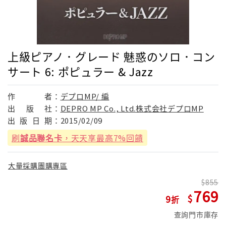
上級ピアノ．グレード 魅惑のソロ．コン
サート 6: ポピュラー & Jazz
作
者：
デプロMP/ 編
出
版
社：
DEPRO MP Co., Ltd.株式会社デプロMP
出
版
日
期：
2015/02/09
刷
誠品聯名卡
，天天享最高7%回饋
大量採購團購專區
855
769
9
查詢門市庫存