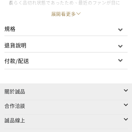
長らく品切れ状態であったため、最近のファンが目に
する機会の少なかった本書が刊行から10年を経て復刻!
展開看更多
2007年刊行の「牙狼
魔戒騎士列伝 鋼の咆哮」の内容
に、
規格
2017年版の「魔戒可動」「S.H.Figuarts」をはじめと
したバンダイコレクターズ事業部の『牙狼
』シリーズ
退貨說明
アイテムを特集したパートを追加。
黎明期の空気を味わいつつ、最新のアイテムまでを一
付款/配送
覧で見ることができる書籍として生まれ変わりまし
た。
關於誠品
合作洽談
誠品線上