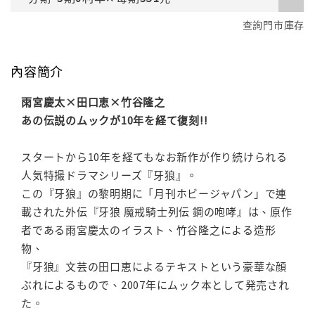
查詢門市庫存
內容簡介
雨宮慶太×田口恵×竹谷隆之
あの伝説のムックが10年を経て復刻!!
スタートから10年を経てもなお新作が作り続けられる
人気特撮ドラマシリーズ『牙狼
』。
この『牙狼
』の黎明期に「月刊ホビージャパン」で連
載された外伝『牙狼
魔戒騎士列伝 鋼の咆哮』は、原作
者である雨宮慶太のイラスト、竹谷隆之による造形
物、
『牙狼
』文芸の田口恵によるテキストという豪華な顔
ぶれによるもので、2007年にムック本として発売され
た。