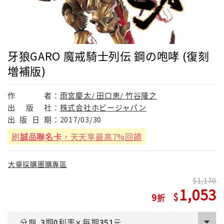
牙狼GARO 魔戒騎士列伝 鋼の咆哮 (復刻
増補版)
作
者：
雨宮慶太/ 田口恵/ 竹谷隆之
出
版
社：
株式会社ホビージャパン
出
版
日
期：
2017/03/30
刷
誠品聯名卡
，天天享最高7%回饋
大量採購團購專區
1,170
1,053
9
期
利率
每期
分期
3
0
✕
351
元