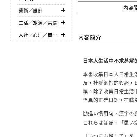
內容
藝術／設計
生活／旅遊／美食
人社／心理／商業／其他
內容簡介
日本人生活中不求甚解
本書收集日本人日常生
及，社群網站的興起，
糗。除了收集日常生活
怪異的正確日語，在職
勘違い慣用句、漢字の
これらはほぼ、「思い
「いつにも増して」を