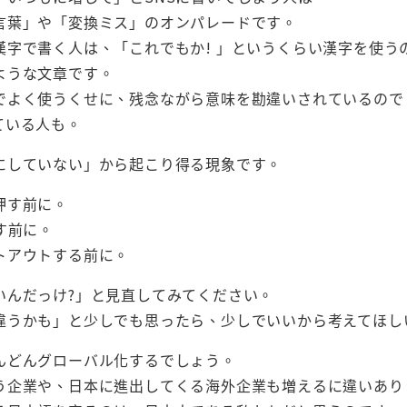
言葉」や「変換ミス」のオンパレードです。
漢字で書く人は、「これでもか! 」というくらい漢字を使う
ような文章です。
でよく使うくせに、残念ながら意味を勘違いされているので
ている人も。
にしていない」から起こり得る現象です。
押す前に。
す前に。
トアウトする前に。
いんだっけ?」と見直してみてください。
違うかも」と少しでも思ったら、少しでいいから考えてほし
んどんグローバル化するでしょう。
う企業や、日本に進出してくる海外企業も増えるに違いあり