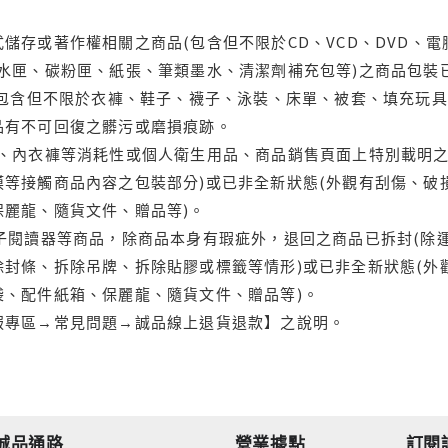
儲存或著作權相關之商品(包含但不限於CD、VCD、DVD、電
水匣、碳粉匣、紙張、筆類墨水、清潔劑補充包等)之商品包裝已
(包含但不限於衣褲、鞋子、襪子、泳裝、床單、被套、填充玩具
品有不可回復之髒污或磨損痕跡。
品、內衣褲等消耗性或個人衛生用品、商品銷售頁面上特別載明之
等接觸商品內容之包裝部分)或已非全新狀態(外觀有刮傷、破
保麗龍、隨貨文件、贈品等)。
電子閱讀器等商品，除商品本身有瑕疵外，退回之商品已拆封(除
封條、拆除吊牌、拆除貼膠或標籤等情形)或已非全新狀態(外
袋、配件紙箱、保麗龍、隨貨文件、贈品等)。
服專區→常見問題→誠品線上退貨退款】之說明。
誠品通路
營業據點
訂閱