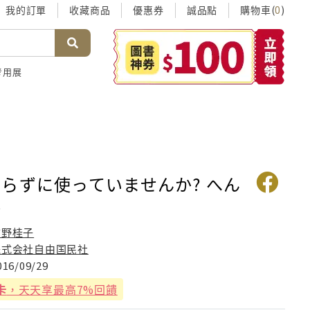
我的訂單
收藏商品
優惠券
誠品點
購物車(
)
0
考用展
らずに使っていませんか? へん
語
市野桂子
株式会社自由国民社
016/09/29
卡
，天天享最高7%回饋