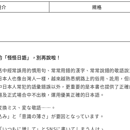
簡介
規格
的「怪怪日語」，別再說啦！
活中經常誤用的慣用句、常常用錯的漢字、常常說錯的敬語說
日本人也像台灣人一樣，越來越熟悉網路上的俗用、訛用，但
中日本人常犯的語彙錯誤以外，更重要的是本書也提供了正確
場及正式場合中不出糗，運用優美正確的日本語。
変換ミス、変な敬語……。
込み」と「意識の薄さ」が要因となっています。
「いつもに増して」とSNSに書いてしまう人は、