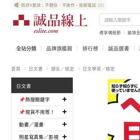
防詐3要訣：不聽信、不操作、掛斷電話
(詳)
禮享偶爸節
搶領全
全站分類
品牌旗艦館
排行榜
誠品選書
首頁
日文書
語言／檢定
日文學習／檢定
日文書
📌熱搜關鍵字
📌現貨不用等！
動畫／漫畫
明星寫真集／影視