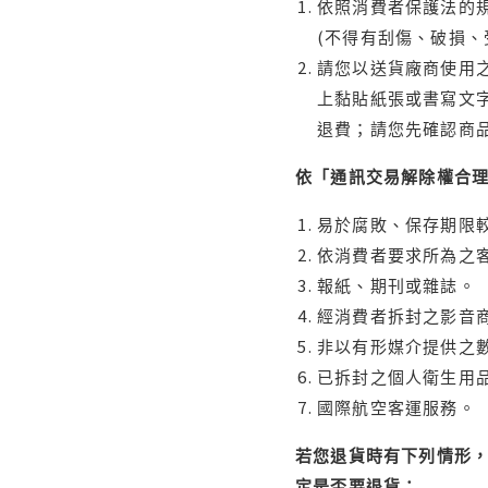
依照消費者保護法的規
(不得有刮傷、破損、
請您以送貨廠商使用
上黏貼紙張或書寫文
退費；請您先確認商
依「通訊交易解除權合
易於腐敗、保存期限較
依消費者要求所為之客
報紙、期刊或雜誌。
經消費者拆封之影音
非以有形媒介提供之數
已拆封之個人衛生用品
國際航空客運服務。
若您退貨時有下列情形，
定是否要退貨：