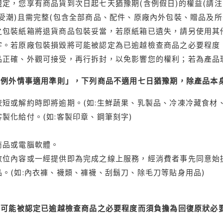
定，您享有商品貨到次日起七天猶豫期(含例假日)的權益(請
受潮)且需完整(包含全部商品、配件、原廠內外包裝、贈品及所
之包裝紙箱將退貨商品包裝妥當，若原紙箱已遺失，請另使用其
字。若原廠包裝損毀將可能被認定為已逾越檢查商品之必要程度，
品正確、外觀可接受，再行拆封，以免影響您的權利；若為產品
理例外情事適用準則」，下列商品不適用七日猶豫期，除產品本
短或解約時即將逾期。(如:生鮮蔬果、乳製品、冷凍冷藏食材、
製化給付。(如:客製印章、鋼筆刻字)
商品或電腦軟體。
位內容或一經提供即為完成之線上服務，經消費者事先同意始提
。(如:內衣褲、襪類、褲襪、刮鬍刀、除毛刀等貼身用品)
可能被認定已逾越檢查商品之必要程度而須負擔為回復原狀必要