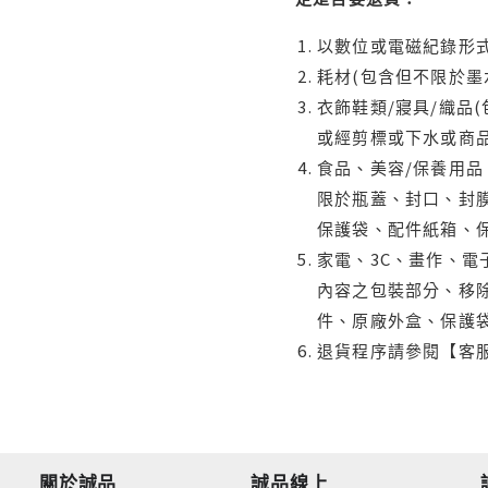
以數位或電磁紀錄形式
耗材(包含但不限於墨
衣飾鞋類/寢具/織品
或經剪標或下水或商
食品、美容/保養用
限於瓶蓋、封口、封膜
保護袋、配件紙箱、
家電、3C、畫作、
內容之包裝部分、移除
件、原廠外盒、保護
退貨程序請參閱【客
關於誠品
誠品線上