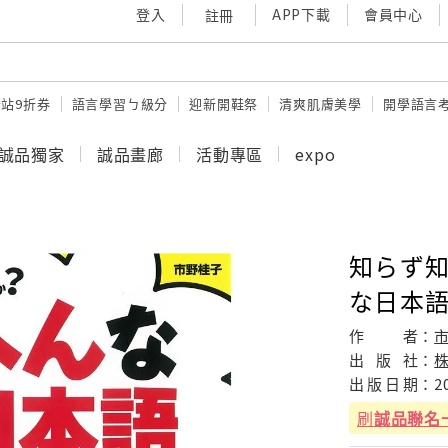
登入
APP下載
會員中心
註冊
站9折券
語言學習ㄅ級分
迎新開鞋祭
清爽肌膚美學
開學語言
誠品獨家
誠品畫廊
活動專區
expo
知らず知
な日本
作
者：
出
版
社：
出
版
日
期：
2
刷
誠品聯名