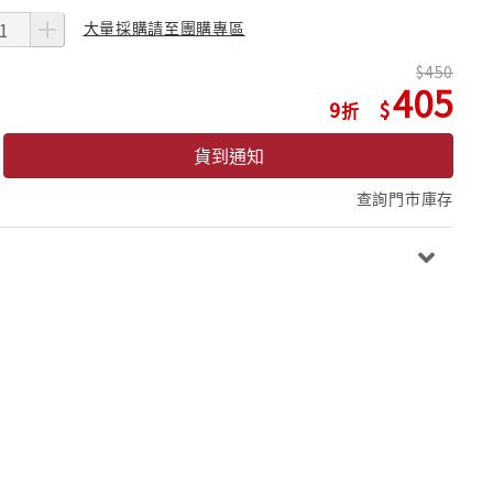
大量採購請至團購專區
450
405
9
貨到通知
查詢門市庫存