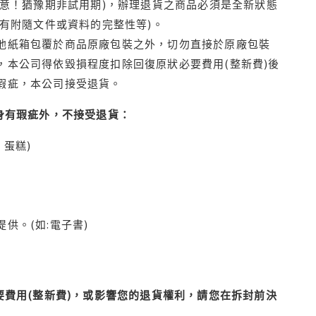
注意！猶豫期非試用期)，辦理退貨之商品必須是全新狀態
有附隨文件或資料的完整性等)。
他紙箱包覆於商品原廠包裝之外，切勿直接於原廠包裝
本公司得依毀損程度扣除回復原狀必要費用(整新費)後
瑕疵，本公司接受退貨。
身有瑕疵外，不接受退貨：
蛋糕)
供。(如:電子書)
費用(整新費)，或影響您的退貨權利，請您在拆封前決