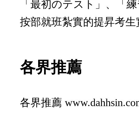
「最初のテスト」、「練
按部就班紮實的提昇考生
各界推薦
各界推薦 www.dahhsin.co