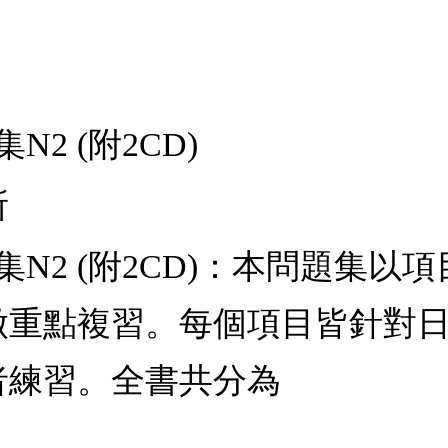
2 (附2CD)
所
集N2 (附2CD)：本問題集
做重點複習。每個項目皆針對
者練習。全書共分為