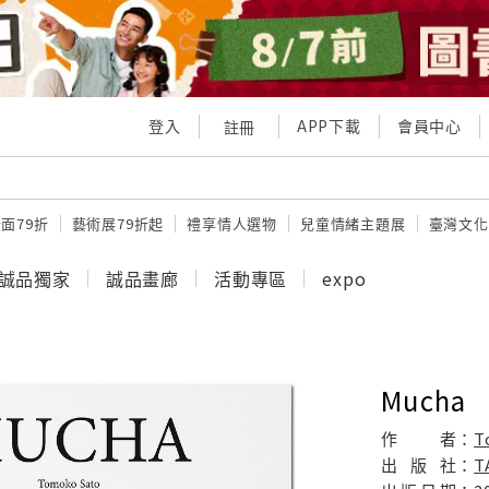
登入
APP下載
會員中心
註冊
面79折
藝術展79折起
禮享情人選物
兒童情緒主題展
臺灣文化
誠品獨家
誠品畫廊
活動專區
expo
Mucha
作
者：
T
出
版
社：
T