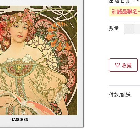
出
版
日
期：
2
刷
誠品聯名
數量
收藏
付款/配送