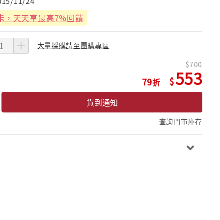
015/11/24
卡
，天天享最高7%回饋
大量採購請至團購專區
700
553
79
貨到通知
查詢門市庫存