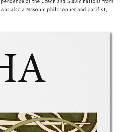
ependence of the Czech and Slavic nations from
was also a Masonic philosopher and pacifist,