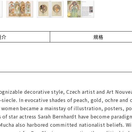
簡介
規格
cognizable decorative style, Czech artist and Art Nou
e-siecle. In evocative shades of peach, gold, ochre and 
 women became a mainstay of illustration, posters, pos
rs of star actress Sarah Bernhardt have become paradig
 Mucha also harbored committed nationalist beliefs. W