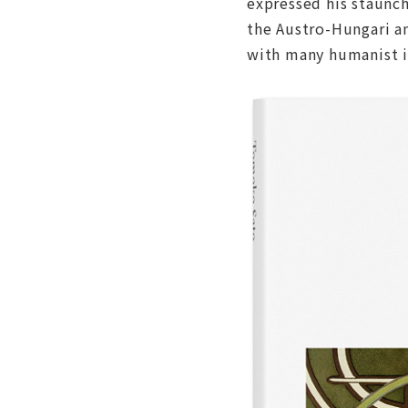
expressed his staunch
the Austro-Hungari an
with many humanist i