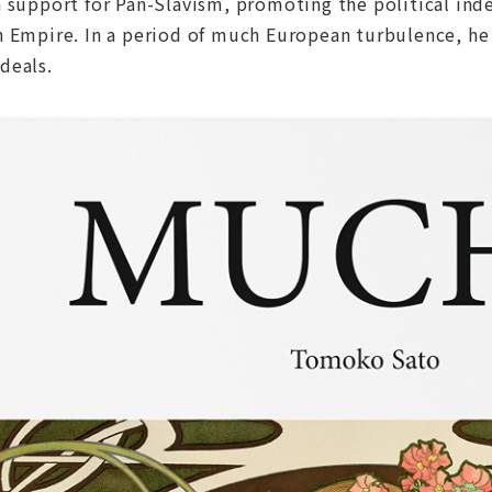
 support for Pan-Slavism, promoting the political ind
 Empire. In a period of much European turbulence, he 
deals.