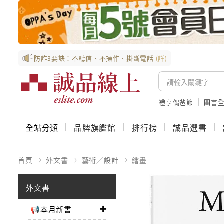
防詐3要訣：不聽信、不操作、掛斷電話
(詳)
禮享偶爸節
圖書全
全站分類
品牌旗艦館
排行榜
誠品選書
首頁
外文書
藝術／設計
繪畫
外文書
📢本月新書