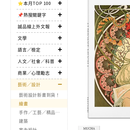
⭐本月TOP 100
📌熱搜關鍵字
誠品線上外文報
文學
語言／檢定
人文／社會／科普
商業／心理勵志
藝術／設計
藝術設計新書到貨！
繪畫
手作／工藝／精品收藏
建築
室內設計