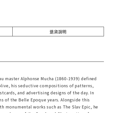
退貨說明
veau master Alphonse Mucha (1860-1939) defined
olive, his seductive compositions of patterns,
tcards, and advertising designs of the day. In
ms of the Belle Epoque years. Alongside this
ith monumental works such as The Slav Epic, he