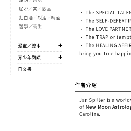
咖啡／茶／飲品
• The SPECIAL TALENT 
紅白酒／烈酒／啤酒
• The SELF-DEFEATING
醫學／養生
• The LOVE PARTNER 
• The TRAP or temptat
• The HEALING AFFIRM
漫畫／繪本
bring you true happi
青少年閱讀
日文書
作者介紹
Jan Spiller is a worl
of
New Moon Astrology
Carolina.