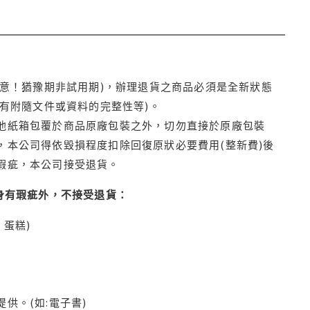
注意！猶豫期非試用期)，辦理退貨之商品必須是全新狀態
有附隨文件或資料的完整性等)。
他紙箱包覆於商品原廠包裝之外，切勿直接於原廠包裝
本公司得依毀損程度扣除回復原狀必要費用(整新費)後
瑕疵，本公司接受退貨。
身有瑕疵外，不接受退貨：
蛋糕)
供。(如:電子書)