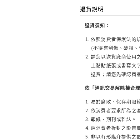
退貨說明
退貨須知：
依照消費者保護法的規
(不得有刮傷、破損、
請您以送貨廠商使用
上黏貼紙張或書寫文
退費；請您先確認商
依「通訊交易解除權合
易於腐敗、保存期限較
依消費者要求所為之客
報紙、期刊或雜誌。
經消費者拆封之影音
非以有形媒介提供之數