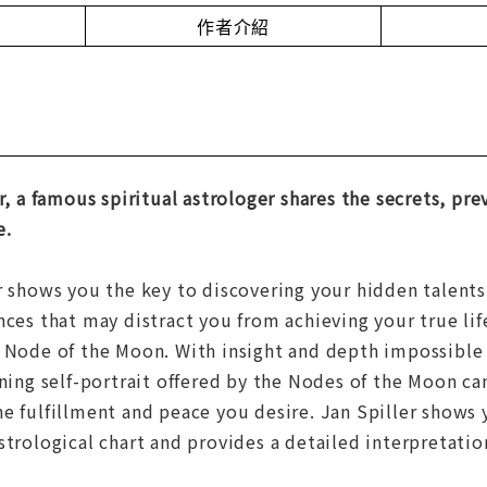
作者介紹
er, a famous spiritual astrologer shares the secrets, pr
e.
r shows you the key to discovering your hidden talents
nces that may distract you from achieving your true lif
h Node of the Moon. With insight and depth impossibl
ening self-portrait offered by the Nodes of the Moon ca
e fulfillment and peace you desire. Jan Spiller shows
strological chart and provides a detailed interpretation