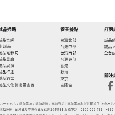
誠品通路
營業據點
訂閱
誠品官網
台灣北部
誠品
迷
誠品
台灣中部
誠品
誠品電影院
台灣南部
全台
誠品畫廊
台灣東部
誠品展演
香港
誠品行旅
蘇州
關注
誠品酒窖
東京
誠品文化藝術基金會
吉隆坡
- powered by 誠品生活 / 誠品書店 / 誠品物流 | 誠品生活股份有限公司 (eslite Spect
52966 | 台灣台北市信義區松德路204號B1 服務電話：0800-666-798／+886-2-