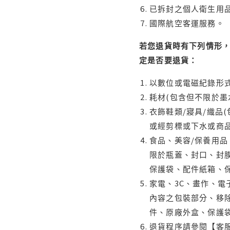
已拆封之個人衛生用品
國際航空客運服務。
若您退貨時有下列情形，
定是否要退貨：
以數位或電磁紀錄形式
耗材(包含但不限於墨
衣飾鞋類/寢具/織品
或經剪標或下水或商
食品、美容/保養用
限於瓶蓋、封口、封膜
保護袋、配件紙箱、
家電、3C、畫作、
內容之包裝部分、移除
件、原廠外盒、保護
退貨程序請參閱【客