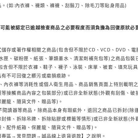
。(如:內衣褲、襪類、褲襪、刮鬍刀、除毛刀等貼身用品)
可能被認定已逾越檢查商品之必要程度而須負擔為回復原狀必要
儲存或著作權相關之商品(包含但不限於CD、VCD、DVD、電
水匣、碳粉匣、紙張、筆類墨水、清潔劑補充包等)之商品包裝已
(包含但不限於衣褲、鞋子、襪子、泳裝、床單、被套、填充玩具
品有不可回復之髒污或磨損痕跡。
品、內衣褲等消耗性或個人衛生用品、商品銷售頁面上特別載明之
等接觸商品內容之包裝部分)或已非全新狀態(外觀有刮傷、破
保麗龍、隨貨文件、贈品等)。
電子閱讀器等商品，除商品本身有瑕疵外，退回之商品已拆封(除
封條、拆除吊牌、拆除貼膠或標籤等情形)或已非全新狀態(外
袋、配件紙箱、保麗龍、隨貨文件、贈品等)。
服專區→常見問題→誠品線上退貨退款】之說明。