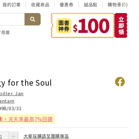
我的訂單
收藏商品
優惠券
誠品點
購物車(
)
0
考用展
y for the Soul
piller, Jan
antam
998/03/31
卡
，天天享最高7%回饋
大量採購請至團購專區