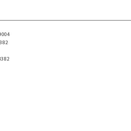
9004
382
8382