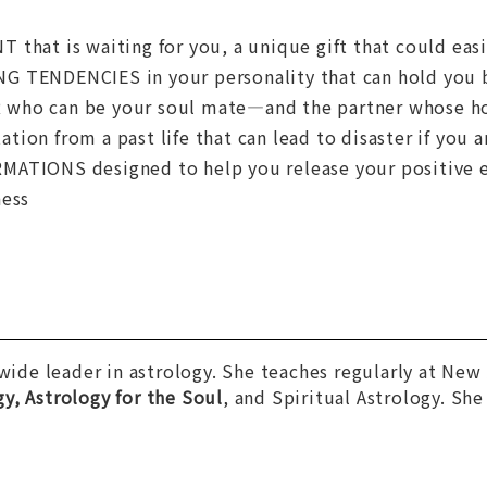
that is waiting for you, a unique gift that could easi
 TENDENCIES in your personality that can hold you b
who can be your soul mate—and the partner whose hol
ion from a past life that can lead to disaster if you 
ATIONS designed to help you release your positive en
ness
dwide leader in astrology. She teaches regularly at New
, Astrology for the Soul
, and
Spiritual Astrology.
She 