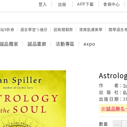
登入
APP下載
會員中心
註冊
站9折券
語言學習ㄅ級分
迎新開鞋祭
清爽肌膚美學
開學語言
誠品獨家
誠品畫廊
活動專區
expo
Astrolog
作
者：
S
出
版
社：
B
出
版
日
期：
1
刷
誠品聯名
數量