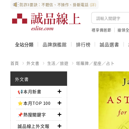
防詐3要訣：不聽信、不操作、掛斷電話
(詳)
禮享偶爸節
搶領全
全站分類
品牌旗艦館
排行榜
誠品選書
首頁
外文書
生活／旅遊
塔羅牌／星座／占卜
外文書
📢本月新書
⭐本月TOP 100
📌熱搜關鍵字
誠品線上外文報