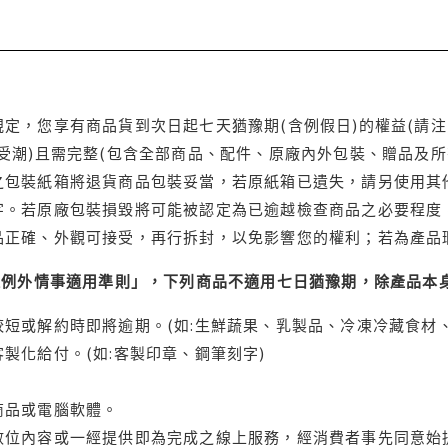
定，您享有商品貨到次日起七天猶豫期(含例假日)的權益(請
受潮)且需完整(包含全部商品、配件、原廠內外包裝、贈品及所
之包裝紙箱將退貨商品包裝妥當，若原紙箱已遺失，請另使用其
字。若原廠包裝損毀將可能被認定為已逾越檢查商品之必要程度，
品正確、外觀可接受，再行拆封，以免影響您的權利；若為產品
理例外情事適用準則」，下列商品不適用七日猶豫期，除產品本
短或解約時即將逾期。(如:生鮮蔬果、乳製品、冷凍冷藏食材、
製化給付。(如:客製印章、鋼筆刻字)
商品或電腦軟體。
位內容或一經提供即為完成之線上服務，經消費者事先同意始提