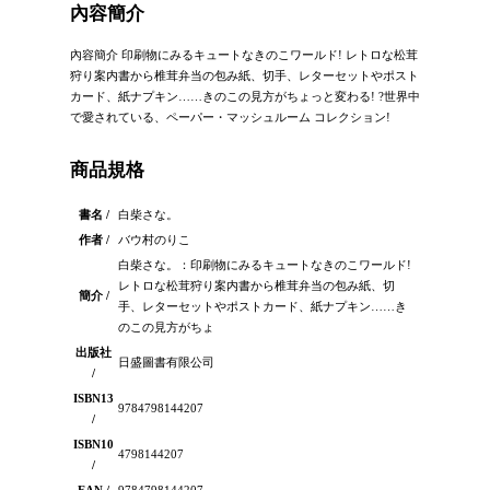
內容簡介
內容簡介 印刷物にみるキュートなきのこワールド! レトロな松茸
狩り案内書から椎茸弁当の包み紙、切手、レターセットやポスト
カード、紙ナプキン……きのこの見方がちょっと変わる! ?世界中
で愛されている、ペーパー・マッシュルーム コレクション!
商品規格
書名 /
白柴さな。
作者 /
バウ村のりこ
白柴さな。：印刷物にみるキュートなきのこワールド!
レトロな松茸狩り案内書から椎茸弁当の包み紙、切
簡介 /
手、レターセットやポストカード、紙ナプキン……き
のこの見方がちょ
出版社
日盛圖書有限公司
/
ISBN13
9784798144207
/
ISBN10
4798144207
/