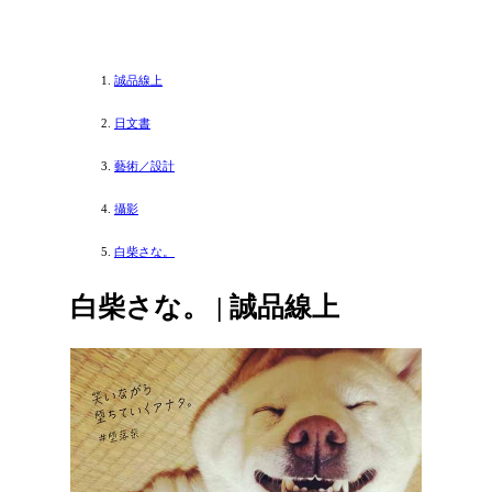
誠品線上
日文書
藝術／設計
攝影
白柴さな。
白柴さな。 | 誠品線上