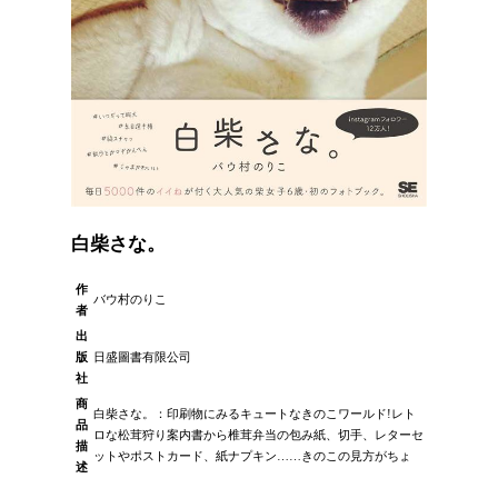
白柴さな。
作
バウ村のりこ
者
出
版
日盛圖書有限公司
社
商
白柴さな。：印刷物にみるキュートなきのこワールド!レト
品
ロな松茸狩り案内書から椎茸弁当の包み紙、切手、レターセ
描
ットやポストカード、紙ナプキン……きのこの見方がちょ
述