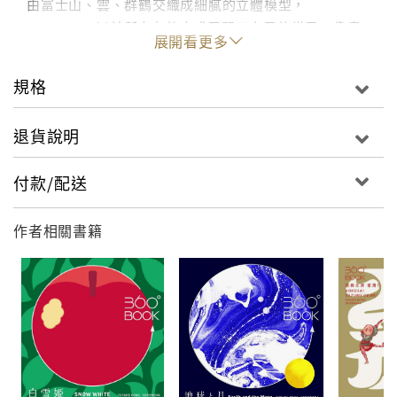
由富士山、雲、群鶴交織成細膩的立體模型，
360°BOOK以前所未有的方式展開三次元的世界。像畫
展開看更多
圓般翻開書頁，在一瞬間美麗的3D圖像就像變魔術般出
現了。設計纖細的書頁每一頁都互相連綴，視覺效果卻
規格
將我們從二次元帶領到三次元的世界。作者大野友資本
身有建築師資格，跨足設計領域，目前任教於東京藝術
退貨說明
大學藝術資訊中心；360°BOOK正屬於數位製造
（Digital Fabrication）領域的作品。靈感來自翻著桌
付款/配送
上的便條本時，呈現出紙頁的動態與弧度。
作者相關書籍
本書附日文與英文說明，不論用來佈置或當作禮物都很
適合。另外還有《360°BOOK白雪姫 SNOW WHITE》
同時發行！
史上初! 驚きの仕掛け! 360°に広がるギフトブック!
富士山と雲、鶴たちが織り成す圧巻で繊細なジオラマ