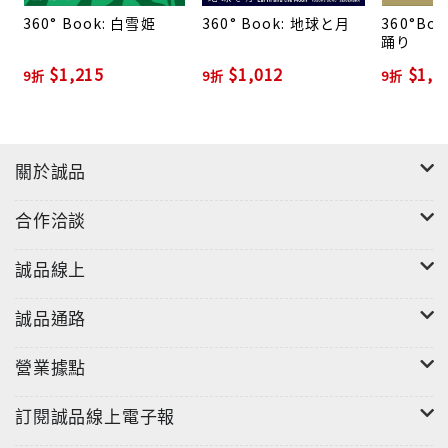
360° Book: 白雪姫
360° Book: 地球と月
360°Bo
360°BOOKは、これまでにない方法で三次元の世界を
踊り
表現した画期的な本です。
$1,215
$1,012
$1,0
9折
9折
9折
円を描くように本をぐるっと開くと、瞬く間に立体の
ジオラマが現れます。
繊細にデザインされたページ1枚1枚の連なりが、見る
ものを二次元から三次元の世界に誘います。
關於誠品
インテリアやギフトにも最適です。
合作洽談
日本語/英語 解説付き
誠品線上
誠品通路
營業據點
訂閱誠品線上電子報