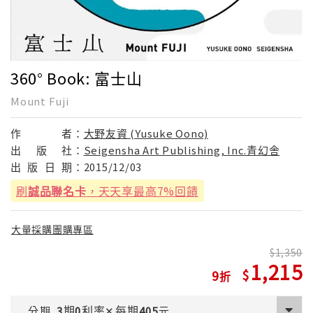
360° Book: 富士山
Mount Fuji
作
者：
大野友資 (Yusuke Oono)
出
版
社：
Seigensha Art Publishing, Inc.青幻舎
出
版
日
期：
2015/12/03
刷
誠品聯名卡
，天天享最高7%回饋
大量採購團購專區
1,350
1,215
9
期
利率
每期
分期
3
0
✕
405
元