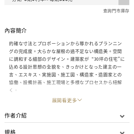
查詢門市庫存
內容簡介
的確な寸法とプロポーションから導かれるプランニン
グの完成度。大らかな屋根の過不足ない構造美。空間
に調和する細部のデザイン。建築家が“30坪の住宅"に
込める設計思想の全貌を、きっかけとなった建主の一
言、エスキス、実施図、施工図、構造家・造園家との
協働、設備計画、施工現場と多様なプロセスから紐解
く。
展開看更多
作者介紹
規格