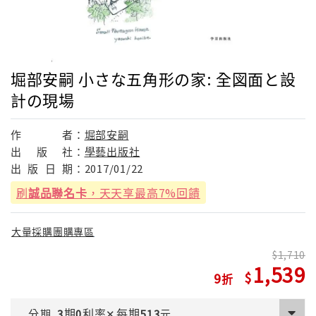
堀部安嗣 小さな五角形の家: 全図面と設
計の現場
作
者：
堀部安嗣
出
版
社：
學藝出版社
出
版
日
期：
2017/01/22
刷
誠品聯名卡
，天天享最高7%回饋
大量採購團購專區
1,710
1,539
9
期
利率
每期
分期
3
0
✕
513
元