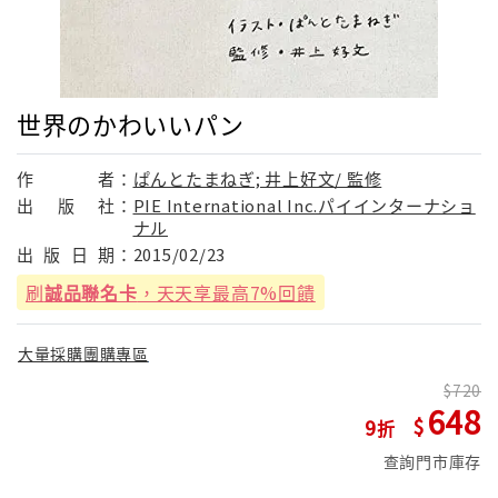
世界のかわいいパン
作
者：
ぱんとたまねぎ; 井上好文/ 監修
出
版
社：
PIE International Inc.パイインターナショ
ナル
出
版
日
期：
2015/02/23
刷
誠品聯名卡
，天天享最高7%回饋
大量採購團購專區
720
648
9
查詢門市庫存