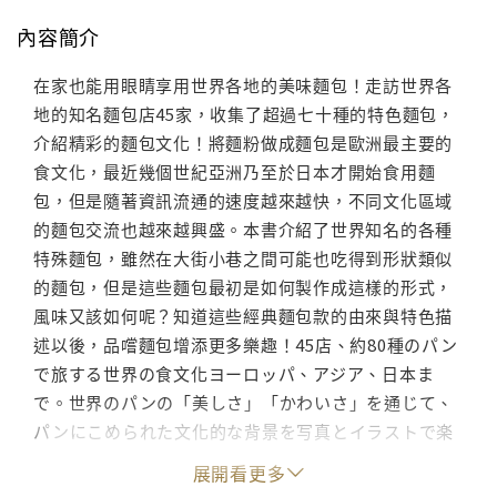
內容簡介
在家也能用眼睛享用世界各地的美味麵包！走訪世界各
地的知名麵包店45家，收集了超過七十種的特色麵包，
介紹精彩的麵包文化！將麵粉做成麵包是歐洲最主要的
食文化，最近幾個世紀亞洲乃至於日本才開始食用麵
包，但是隨著資訊流通的速度越來越快，不同文化區域
的麵包交流也越來越興盛。本書介紹了世界知名的各種
特殊麵包，雖然在大街小巷之間可能也吃得到形狀類似
的麵包，但是這些麵包最初是如何製作成這樣的形式，
風味又該如何呢？知道這些經典麵包款的由來與特色描
述以後，品嚐麵包增添更多樂趣！45店、約80種のパン
で旅する世界の食文化ヨーロッパ、アジア、日本ま
で。世界のパンの「美しさ」「かわいさ」を通じて、
パンにこめられた文化的な背景を写真とイラストで楽
しく伝えます。ご紹介する世界の代表的なパンは、都
展開看更多
内近郊で購入できるものが中心。パン屋巡りの参考書