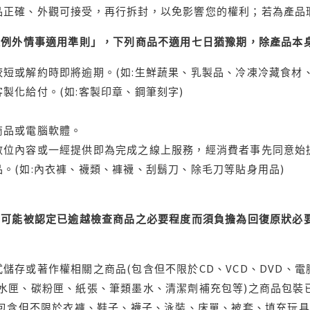
品正確、外觀可接受，再行拆封，以免影響您的權利；若為產品
理例外情事適用準則」，下列商品不適用七日猶豫期，除產品本
短或解約時即將逾期。(如:生鮮蔬果、乳製品、冷凍冷藏食材、
製化給付。(如:客製印章、鋼筆刻字)
商品或電腦軟體。
位內容或一經提供即為完成之線上服務，經消費者事先同意始提
。(如:內衣褲、襪類、褲襪、刮鬍刀、除毛刀等貼身用品)
可能被認定已逾越檢查商品之必要程度而須負擔為回復原狀必要
儲存或著作權相關之商品(包含但不限於CD、VCD、DVD、電
水匣、碳粉匣、紙張、筆類墨水、清潔劑補充包等)之商品包裝已
(包含但不限於衣褲、鞋子、襪子、泳裝、床單、被套、填充玩具