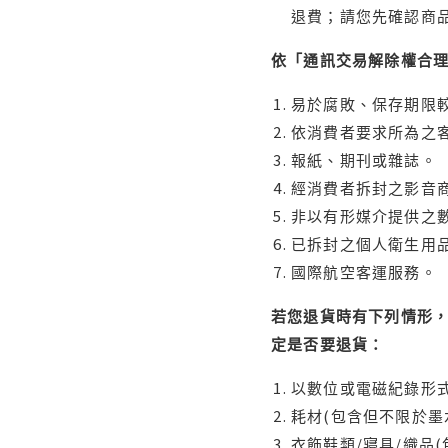
退費；請您先確認商
依「通訊交易解除權合
易於腐敗、保存期限較
依消費者要求所為之客
報紙、期刊或雜誌。
經消費者拆封之影音
非以有形媒介提供之數
已拆封之個人衛生用品
國際航空客運服務。
若您退貨時有下列情形，
定是否要退貨：
以數位或電磁紀錄形式
耗材(包含但不限於墨
衣飾鞋類/寢具/織品