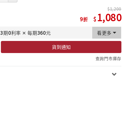
1,200
1,080
9
3
期
0
利率
✕
每期
360
元
看更多
貨到通知
查詢門市庫存