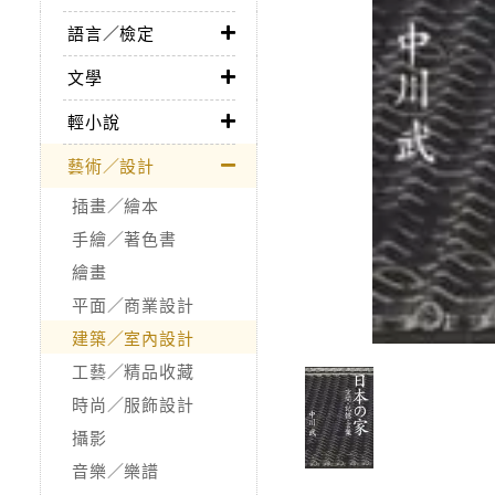
語言／檢定
文學
輕小說
藝術／設計
插畫／繪本
手繪／著色書
繪畫
平面／商業設計
建築／室內設計
工藝／精品收藏
時尚／服飾設計
攝影
音樂／樂譜