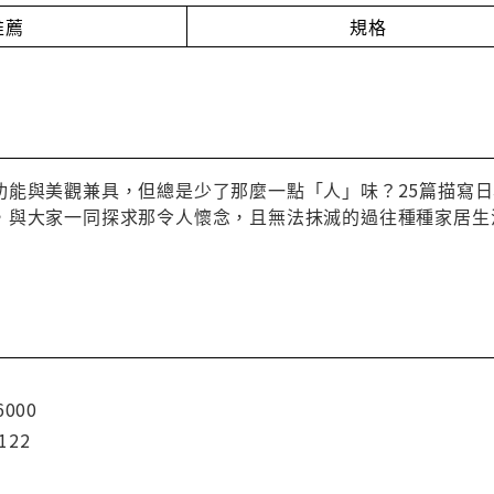
推薦
規格
功能與美觀兼具，但總是少了那麼一點「人」味？25篇描寫
，與大家一同探求那令人懷念，且無法抹滅的過往種種家居生
6000
122