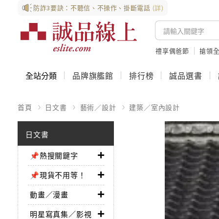
防詐3要訣：不聽信、不操作、掛斷電話
(詳)
禮享偶爸節
搶領全
全站分類
品牌旗艦館
排行榜
誠品選書
首頁
日文書
藝術／設計
建築／室內設計
日文書
📌熱搜關鍵字
📌現貨不用等！
動畫／漫畫
明星寫真集／影視