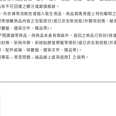
品有不可回復之髒污或磨損痕跡。
品、內衣褲等消耗性或個人衛生用品、商品銷售頁面上特別載明之
等接觸商品內容之包裝部分)或已非全新狀態(外觀有刮傷、破
保麗龍、隨貨文件、贈品等)。
電子閱讀器等商品，除商品本身有瑕疵外，退回之商品已拆封(除
封條、拆除吊牌、拆除貼膠或標籤等情形)或已非全新狀態(外
袋、配件紙箱、保麗龍、隨貨文件、贈品等)。
服專區→常見問題→誠品線上退貨退款】之說明。