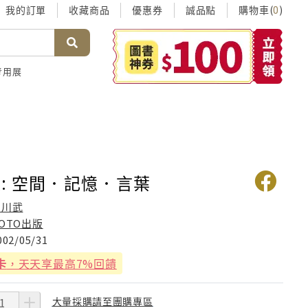
我的訂單
收藏商品
優惠券
誠品點
購物車(
)
0
考用展
: 空間．記憶．言葉
中川武
OTO出版
002/05/31
卡
，天天享最高7%回饋
大量採購請至團購專區