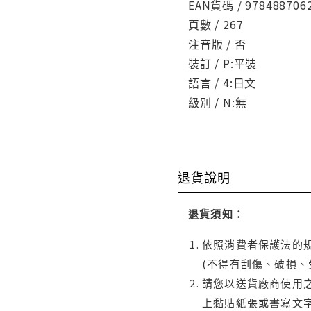
EAN貨碼 / 978488706
頁數 / 267
注音版 / 否
裝訂 / P:平裝
語言 / 4:日文
級別 / N:無
退貨說明
退貨須知：
依照消費者保護法的規
(不得有刮傷、破損、
請您以送貨廠商使用
上黏貼紙張或書寫文