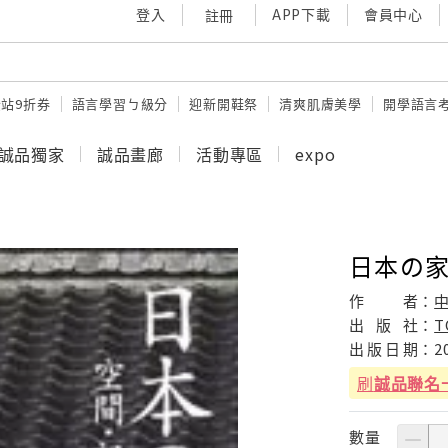
登入
APP下載
會員中心
註冊
站9折券
語言學習ㄅ級分
迎新開鞋祭
清爽肌膚美學
開學語言
誠品獨家
誠品畫廊
活動專區
expo
日本の家
作
者：
出
版
社：
T
出
版
日
期：
2
刷
誠品聯名
數量