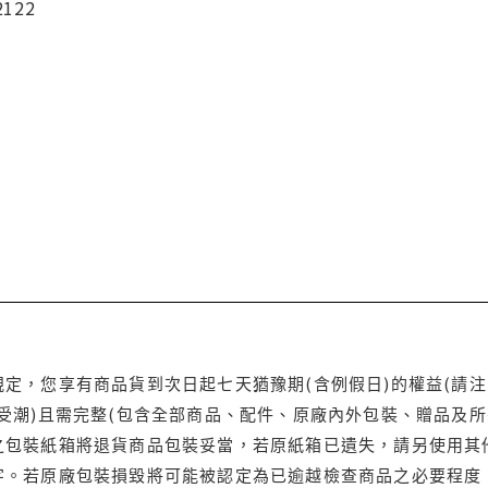
2122
定，您享有商品貨到次日起七天猶豫期(含例假日)的權益(請
受潮)且需完整(包含全部商品、配件、原廠內外包裝、贈品及所
之包裝紙箱將退貨商品包裝妥當，若原紙箱已遺失，請另使用其
字。若原廠包裝損毀將可能被認定為已逾越檢查商品之必要程度，