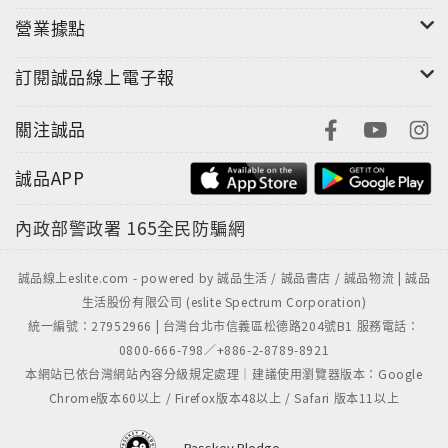
カラーで掲載!
營業據點
訂閱誠品線上電子報
關注誠品
誠品APP
內政部警政署
165全民防騙網
誠品線上eslite.com - powered by 誠品生活 / 誠品書店 / 誠品物流 | 誠品
生活股份有限公司 (eslite Spectrum Corporation)
統一編號：27952966 | 台灣台北市信義區松德路204號B1 服務電話：
0800-666-798／+886-2-8789-8921
本網站已依台灣網站內容分級規定處理｜建議使用瀏覽器版本：Google
Chrome版本60以上 / Firefox版本48以上 / Safari 版本11以上
Passkey Pledge