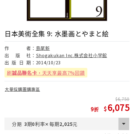
日本美術全集 9: 水墨画とやまと絵
作
者：
島尾新
出
版
社：
Shogakukan Inc.株式会社小学館
出
版
日
期：
2014/10/23
刷
誠品聯名卡
，天天享最高7%回饋
大量採購團購專區
6,750
6,075
9
期
利率
每期
分期
3
0
✕
2,025
元