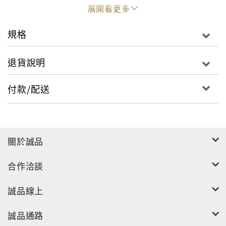
に戻らざるを得なかった有力武家の助力で憧れの中国
展開看更多
留学を果たしたのだ。その帰国後、やがて国宝となる
作品を描いたのである。
規格
というように、室町美術を楽しむうえで外せないキー
ワードは「中国」だ。そして、中国=漢と日本=和、二
退貨說明
つが融合することでより古典を意識するようになった
やまと絵屏風や絵巻たち。中国との関係、応仁文明の
付款/配送
乱といった時代背景、また美術品に資産価値が生ずる
など現在のアート産業のあり方に通ずる現象を感じな
がら、土佐派、狩野派、能阿弥、芸阿弥、相阿弥、と
いった単体では誰もが聞いて見たことのある画家たち
關於誠品
の作品が有機的につながっていく構成を試みてみた。
室町時代はイコール水墨画ではない。革新的ともいえ
合作洽談
る美の再編が、行なわれていたのだ。
誠品線上
【編集担当からのおすすめ情報】
誠品通路
約26年ぶりに、『祭礼草子』(東京・前田育徳会蔵)が