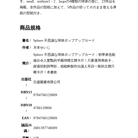
す。small、midium1・2、largeの4種類の球体の形に、23作品を
掲載。全作品の型紙に加えて、5作品の切ってそのまま使える厚
紙の型紙付き。
商品規格
書名 /
Sphere 不思議な球体ポップアップカード
作者 /
月本せいじ
Sphere 不思議な球体ポップアップカード：初學者也能
做出令人驚豔的半圓球體立體卡片！只要運用厚紙卡，
簡介 /
經過切割與彎折，就能夠製作出讓人耳目一新的立體只
雕卡片！本書收
出版社
日盛圖書有限公司
/
ISBN13
9784766129809
/
ISBN10
4766129806
/
EAN /
9784766129809
誠品26
2681397746009
碼 /