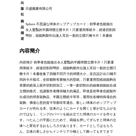
出
版
日盛圖書有限公司
社
商
Sphere 不思議な球体ポップアップカード：初學者也能做出
品
令人驚豔的半圓球體立體卡片！只要運用厚紙卡，經過切割與
描
彎折，就能夠製作出讓人耳目一新的立體只雕卡片！本書收
述
內容簡介
內容簡介 初學者也能做出令人驚豔的半圓球體立體卡片！只要運
用厚紙卡，經過切割與彎折，就能夠製作出讓人耳目一新的立體只
雕卡片！本書收集了四種不同尺寸的球體大小，並且設計出23種不
同的卡片樣式，全部都附有實物大的型紙，只要運用型紙就能夠在
喜愛的紙張上面作切割與加工，一筆一劃切割出的線條就能組合成
立體的樣式，也讓製作者獲得極大的滿足。即使是初學者也能製作
出成功的球形裝飾品、半圓立體紙卡等等，運用在各種特殊場合的
裝飾、傳達心意的賀卡等都非常適合。新しい球体のポップアップ
カードが作れる本。従来のようにカードを開くと形が立ち上がる
のではなく、リングのパーツを組み立てた球体のカードを作りま
す。ぺたんこの平面にたためて、両端を押してずらすと球体の立
体へと変化するおもしろさがあります。カードとしてはもちろ
ん、立体の美しさからインテリア小物として飾ってもすてきで