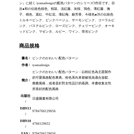
ン』に続く iyamadesignの配色パターンのシリーズ3作目です。目
次●和の伝統色桜色、桜鼠、淡紅藤、灰桜、鴇色、薄紅藤、撫
子、桃色、退紅、中紅花、薄紅梅、蘇芳香、今様色●洋の伝統色
ミルキーピンク、ピンクベージュ、サーモンピンク、コーラルピ
ンク、パステルピンク、ローズピンク、チェリーピンク、オーキ
ッドピンク、マゼンタ、ルビー、ワイン、蛍光ピンク
商品規格
書名 /
ピンクのかわいい配色パターン
作者 /
iyamadesign
ピンクのかわいい配色パターン：以粉紅色為主題製作
的可愛風格配色事典。粉色系向來都被視為適合放鬆、
簡介 /
療癒風格，或者是針對女性設計的基調。本書收集女性
所喜好的配色風格
出版社
日盛圖書有限公司
/
ISBN13
9784766129656
/
ISBN10
4766129652
/
EAN /
9784766129656