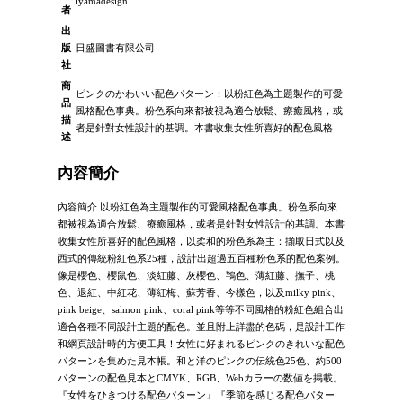
iyamadesign
者
出
版
日盛圖書有限公司
社
商
ピンクのかわいい配色パターン：以粉紅色為主題製作的可愛
品
風格配色事典。粉色系向來都被視為適合放鬆、療癒風格，或
描
者是針對女性設計的基調。本書收集女性所喜好的配色風格
述
內容簡介
內容簡介 以粉紅色為主題製作的可愛風格配色事典。粉色系向來
都被視為適合放鬆、療癒風格，或者是針對女性設計的基調。本書
收集女性所喜好的配色風格，以柔和的粉色系為主：擷取日式以及
西式的傳統粉紅色系25種，設計出超過五百種粉色系的配色案例。
像是櫻色、櫻鼠色、淡紅藤、灰櫻色、鴇色、薄紅藤、撫子、桃
色、退紅、中紅花、薄紅梅、蘇芳香、今樣色，以及milky pink、
pink beige、salmon pink、coral pink等等不同風格的粉紅色組合出
適合各種不同設計主題的配色。並且附上詳盡的色碼，是設計工作
和網頁設計時的方便工具！女性に好まれるピンクのきれいな配色
パターンを集めた見本帳。和と洋のピンクの伝統色25色、約500
パターンの配色見本とCMYK、RGB、Webカラーの数値を掲載。
『女性をひきつける配色パターン』『季節を感じる配色パター