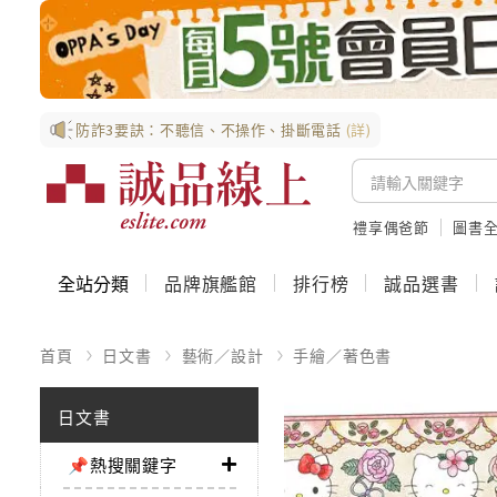
防詐3要訣：不聽信、不操作、掛斷電話
(詳)
禮享偶爸節
圖書全
全站分類
品牌旗艦館
排行榜
誠品選書
首頁
日文書
藝術／設計
手繪／著色書
日文書
📌熱搜關鍵字