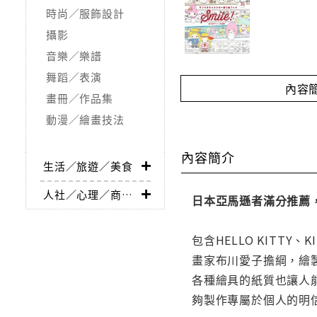
時尚／服飾設計
攝影
音樂／樂譜
舞蹈／表演
內容
畫冊／作品集
動漫／繪畫技法
內容簡介
生活／旅遊／美食
人社／心理／商業／其他
日本亞馬遜者滿分推薦
包含HELLO KITTY
畫家布川愛子擔綱，繪
各種繪具的紙質也讓人
夠製作專屬於個人的明