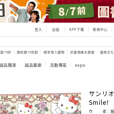
登入
APP下載
會員中心
註冊
面79折
藝術展79折起
禮享情人選物
兒童情緒主題展
臺灣文化
誠品獨家
誠品畫廊
活動專區
expo
サンリオ
Smile!
作
者：