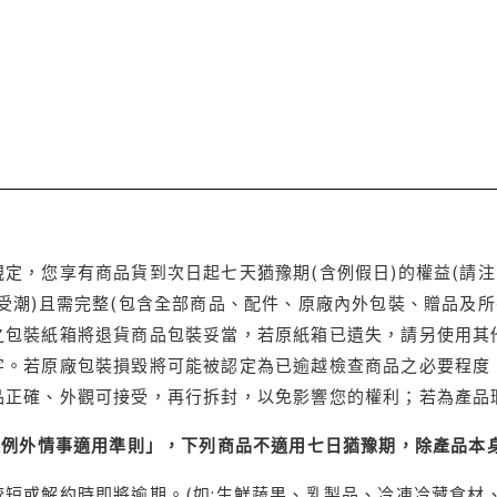
定，您享有商品貨到次日起七天猶豫期(含例假日)的權益(請
受潮)且需完整(包含全部商品、配件、原廠內外包裝、贈品及所
之包裝紙箱將退貨商品包裝妥當，若原紙箱已遺失，請另使用其
字。若原廠包裝損毀將可能被認定為已逾越檢查商品之必要程度，
品正確、外觀可接受，再行拆封，以免影響您的權利；若為產品
理例外情事適用準則」，下列商品不適用七日猶豫期，除產品本
短或解約時即將逾期。(如:生鮮蔬果、乳製品、冷凍冷藏食材、