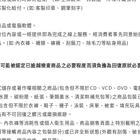
製化給付。(如:客製印章、鋼筆刻字)
商品或電腦軟體。
位內容或一經提供即為完成之線上服務，經消費者事先同意始提
。(如:內衣褲、襪類、褲襪、刮鬍刀、除毛刀等貼身用品)
可能被認定已逾越檢查商品之必要程度而須負擔為回復原狀必要
儲存或著作權相關之商品(包含但不限於CD、VCD、DVD、電
水匣、碳粉匣、紙張、筆類墨水、清潔劑補充包等)之商品包裝已
(包含但不限於衣褲、鞋子、襪子、泳裝、床單、被套、填充玩具
品有不可回復之髒污或磨損痕跡。
品、內衣褲等消耗性或個人衛生用品、商品銷售頁面上特別載明之
等接觸商品內容之包裝部分)或已非全新狀態(外觀有刮傷、破