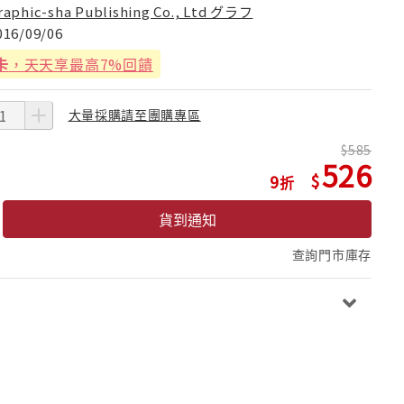
raphic-sha Publishing Co., Ltd グラフ
016/09/06
卡
，天天享最高7%回饋
大量採購請至團購專區
585
526
9
貨到通知
查詢門市庫存