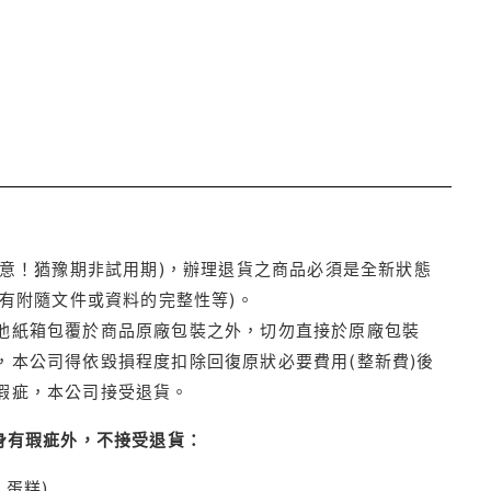
注意！猶豫期非試用期)，辦理退貨之商品必須是全新狀態
有附隨文件或資料的完整性等)。
他紙箱包覆於商品原廠包裝之外，切勿直接於原廠包裝
本公司得依毀損程度扣除回復原狀必要費用(整新費)後
瑕疵，本公司接受退貨。
身有瑕疵外，不接受退貨：
蛋糕)