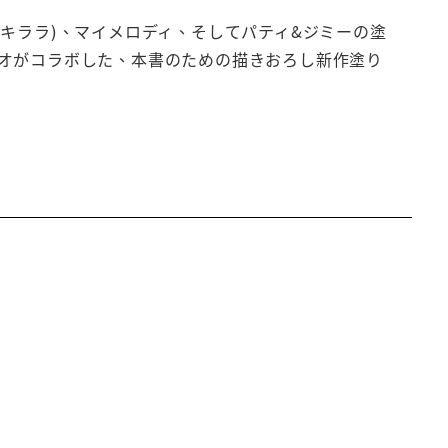
キララ)、マイメロディ、そしてパティ&ジミーの塗
オがコラボした、本書のための描きおろし新作塗り