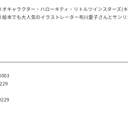
リオキャラクター、ハローキティ、リトルツインスターズ(キ
り絵本でも大人気のイラストレーター布川愛子さんとサンリ
3003
229
9229