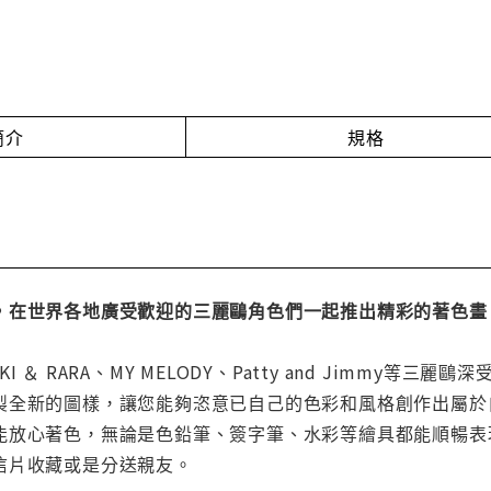
簡介
規格
，在世界各地廣受歡迎的三麗鷗角色們一起推出精彩的著色畫
、KIKI ＆ RARA、MY MELODY、Patty and Jim
製全新的圖樣，讓您能夠恣意已自己的色彩和風格創作出屬於
能放心著色，無論是色鉛筆、簽字筆、水彩等繪具都能順暢表
信片收藏或是分送親友。