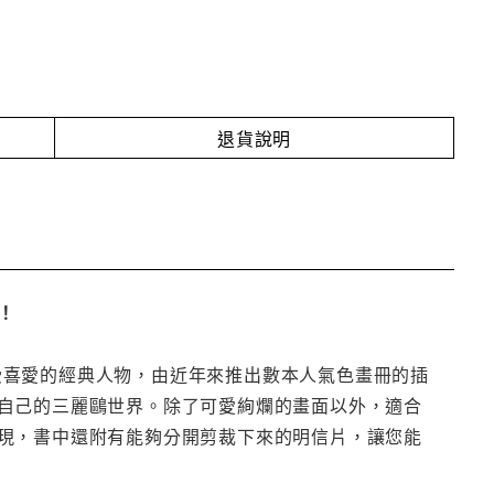
退貨說明
！
my等三麗鷗深受喜愛的經典人物，由近年來推出數本人氣色畫冊的插
自己的三麗鷗世界。除了可愛絢爛的畫面以外，適合
現，書中還附有能夠分開剪裁下來的明信片，讓您能