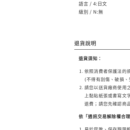
語言 / 4:日文
級別 / N:無
退貨說明
退貨須知：
依照消費者保護法的規
(不得有刮傷、破損、
請您以送貨廠商使用
上黏貼紙張或書寫文
退費；請您先確認商
依「通訊交易解除權合
易於腐敗、保存期限較