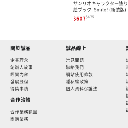
サンリオキャラクター塗り
絵ブック: Smile! (新装版)
675
607
關於誠品
誠品線上
企業理念
常見問題
創辦人故事
聯絡我們
經營內容
網站使用條款
發展歷程
隱私權政策
得獎事蹟
個人資料保護法
合作洽談
合作業務範圍
團購業務