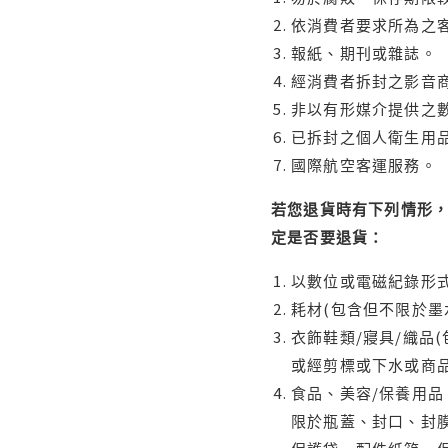
依消費者要求所為之客
報紙、期刊或雜誌。
經消費者拆封之影音
非以有形媒介提供之數
已拆封之個人衛生用品
國際航空客運服務。
若您退貨時有下列情形，
定是否要退貨：
以數位或電磁紀錄形式
耗材(包含但不限於墨
衣飾鞋類/寢具/織品
或經剪標或下水或商
食品、美容/保養用
限於瓶蓋、封口、封膜