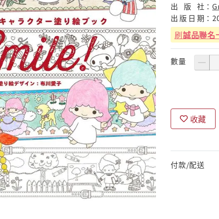
出
版
社：
G
出
版
日
期：
2
刷
誠品聯名
數量
收藏
付款/配送