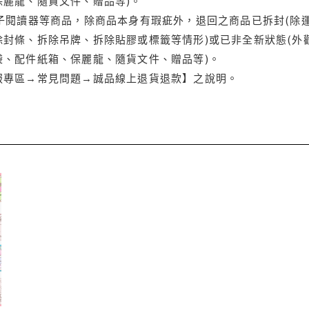
保麗龍、隨貨文件、贈品等)。
電子閱讀器等商品，除商品本身有瑕疵外，退回之商品已拆封(除
封條、拆除吊牌、拆除貼膠或標籤等情形)或已非全新狀態(外
袋、配件紙箱、保麗龍、隨貨文件、贈品等)。
服專區→常見問題→誠品線上退貨退款】之說明。