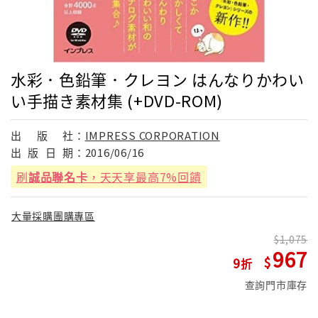
水彩．色鉛筆．クレヨン はんなりかわい
い手描き素材集 (+DVD-ROM)
出
版
社：
IMPRESS CORPORATION
出
版
日
期：
2016/06/16
刷
誠品聯名卡
，天天享最高7%回饋
大量採購團購專區
1,075
967
9
查詢門市庫存