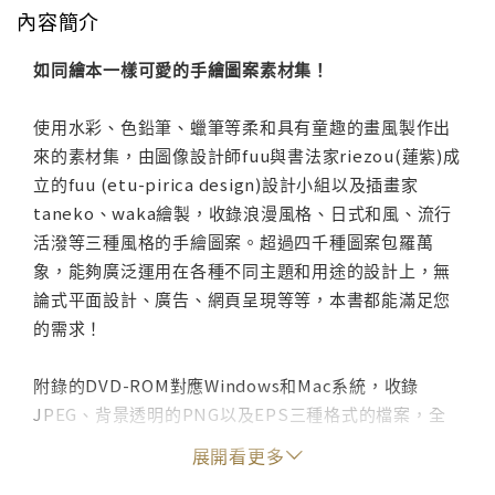
內容簡介
如同繪本一樣可愛的手繪圖案素材集！
使用水彩、色鉛筆、蠟筆等柔和具有童趣的畫風製作出
來的素材集，由圖像設計師fuu與書法家riezou(蓮紫)成
立的fuu (etu-pirica design)設計小組以及插畫家
taneko、waka繪製，收錄浪漫風格、日式和風、流行
活潑等三種風格的手繪圖案。超過四千種圖案包羅萬
象，能夠廣泛運用在各種不同主題和用途的設計上，無
論式平面設計、廣告、網頁呈現等等，本書都能滿足您
的需求！
附錄的DVD-ROM對應Windows和Mac系統，收錄
JPEG、背景透明的PNG以及EPS三種格式的檔案，全
彩 RGB、解析度350dpi，無論是Photoshop或者
展開看更多
Illustrator 都能輕鬆運用。