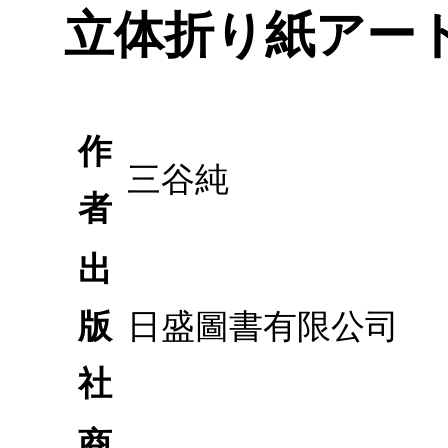
立体折り紙アート
作
三谷純
者
出
版
日盛圖書有限公司
社
商