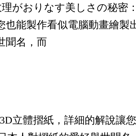
 数理がおりなす美しさの秘密
您也能製作看似電腦動畫繪製
世聞名，而
的3D立體摺紙，詳細的解說讓