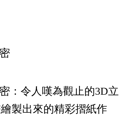
密
密：令人嘆為觀止的3D立
畫繪製出來的精彩摺紙作