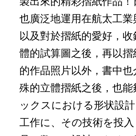
製出來的精彩摺紙作品！
也廣泛地運用在航太工業
以及對於摺紙的愛好，收
體的試算圖之後，再以摺
的作品照片以外，書中也
殊的立體摺紙之後，也能
ックスにおける形状設計
工作に、その技術を投入