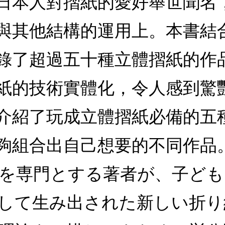
日本人對摺紙的愛好舉世聞名
與其他結構的運用上。本書結
錄了超過五十種立體摺紙的作
紙的技術實體化，令人感到驚
介紹了玩成立體摺紙必備的五
夠組合出自己想要的不同作品
を専門とする著者が、子ども
して生み出された新しい折り