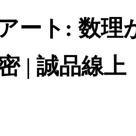
アート: 数理
 | 誠品線上