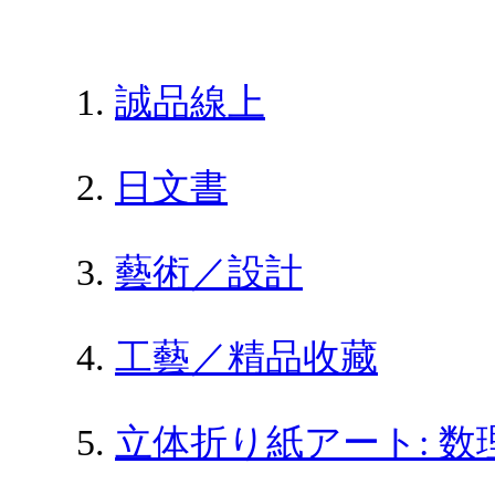
誠品線上
日文書
藝術／設計
工藝／精品收藏
立体折り紙アート: 