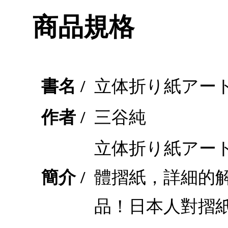
商品規格
書名 /
立体折り紙アート
作者 /
三谷純
立体折り紙アート
簡介 /
體摺紙，詳細的
品！日本人對摺