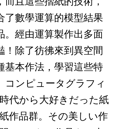
，而且這些摺紙的技術，
合了數學運算的模型結果
品。經由運算製作出多面
豔！除了彷彿來到異空間
種基本作法，學習這些特
。コンピュータグラフィ
時代から大好きだった紙
紙作品群。その美しい作