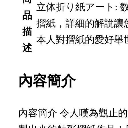
立体折り紙アート:
品
摺紙，詳細的解說讓
描
本人對摺紙的愛好舉
述
內容簡介
內容簡介 令人嘆為觀止