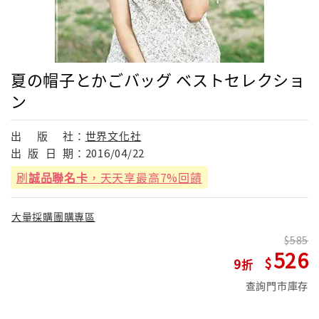
夏の帽子とかごバッグ ベストセレクショ
ン
出
版
社：
世界文化社
出
版
日
期：
2016/04/22
刷
誠品聯名卡
，天天享最高7%回饋
大量採購團購專區
585
526
9
查詢門市庫存