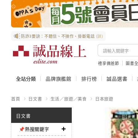
防詐3要訣：不聽信、不操作、掛斷電話
(詳)
禮享偶爸節
圖書全
全站分類
品牌旗艦館
排行榜
誠品選書
首頁
日文書
生活／旅遊／美食
日本旅遊
日文書
📌熱搜關鍵字