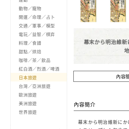
動物／寵物
開運／命理／占卜
交通／軍事／模型
電玩／益智／棋弈
幕末から明治維新
料理／食譜
甜點／烘焙
咖啡／茶／飲品
紅白酒／烈酒／啤酒
內容
日本旅遊
台灣／亞洲旅遊
歐洲旅遊
美洲旅遊
內容簡介
世界旅遊
幕末から明治維新にか