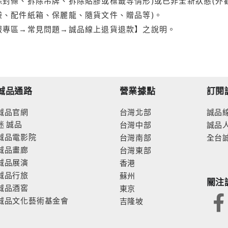
封條、拆除吊牌、拆除貼膠或標籤等情形)或已非全新狀態(外
袋、配件紙箱、保麗龍、隨貨文件、贈品等)。
服專區→常見問題→誠品線上退貨退款】之說明。
誠品通路
營業據點
訂閱
誠品官網
台灣北部
誠品
迷
誠品
台灣中部
誠品
誠品電影院
台灣南部
全台
誠品畫廊
台灣東部
誠品展演
香港
誠品行旅
蘇州
關注
誠品酒窖
東京
誠品文化藝術基金會
吉隆坡