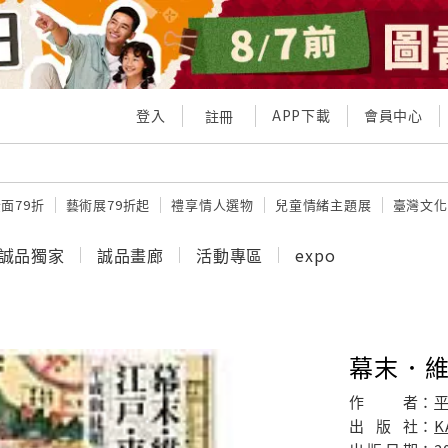
登入
APP下載
會員中心
註冊
面79折
藝術展79折起
禮享情人選物
兒童情緒主題展
臺灣文化
誠品獨家
誠品畫廊
活動專區
expo
幕末．
作
者：
出
版
社：
K