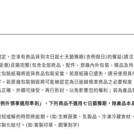
定，您享有商品貨到次日起七天猶豫期(含例假日)的權益(請
受潮)且需完整(包含全部商品、配件、原廠內外包裝、贈品及所
之包裝紙箱將退貨商品包裝妥當，若原紙箱已遺失，請另使用其
字。若原廠包裝損毀將可能被認定為已逾越檢查商品之必要程度，
品正確、外觀可接受，再行拆封，以免影響您的權利；若為產品
理例外情事適用準則」，下列商品不適用七日猶豫期，除產品本
短或解約時即將逾期。(如:生鮮蔬果、乳製品、冷凍冷藏食材、
製化給付。(如:客製印章、鋼筆刻字)