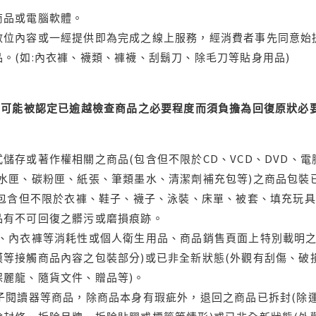
商品或電腦軟體。
位內容或一經提供即為完成之線上服務，經消費者事先同意始提
。(如:內衣褲、襪類、褲襪、刮鬍刀、除毛刀等貼身用品)
可能被認定已逾越檢查商品之必要程度而須負擔為回復原狀必要
儲存或著作權相關之商品(包含但不限於CD、VCD、DVD、電
水匣、碳粉匣、紙張、筆類墨水、清潔劑補充包等)之商品包裝已
(包含但不限於衣褲、鞋子、襪子、泳裝、床單、被套、填充玩具
品有不可回復之髒污或磨損痕跡。
品、內衣褲等消耗性或個人衛生用品、商品銷售頁面上特別載明之
等接觸商品內容之包裝部分)或已非全新狀態(外觀有刮傷、破
保麗龍、隨貨文件、贈品等)。
電子閱讀器等商品，除商品本身有瑕疵外，退回之商品已拆封(除