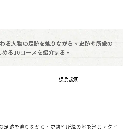
わる人物の足跡を辿りながら、史跡や所縁の
める10コースを紹介する。
退貨說明
の足跡を辿りながら、史跡や所縁の地を巡る。タイ