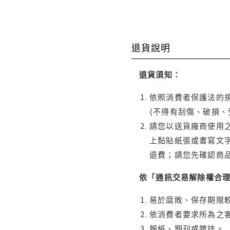
退貨說明
退貨須知：
依照消費者保護法的規
(不得有刮傷、破損、
請您以送貨廠商使用
上黏貼紙張或書寫文
退費；請您先確認商
依「通訊交易解除權合
易於腐敗、保存期限較
依消費者要求所為之客
報紙、期刊或雜誌。