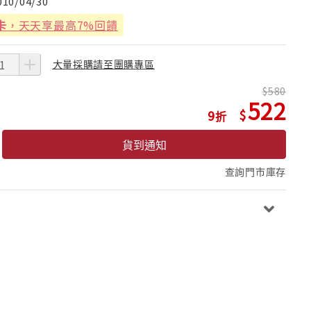
010/04/30
卡
，天天享最高7%回饋
大量採購請至團購專區
580
522
9
貨到通知
查詢門市庫存