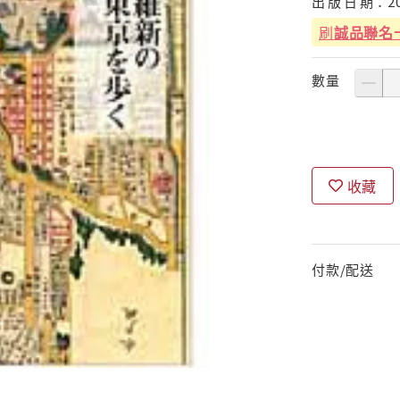
出
版
日
期：
2
刷
誠品聯名
數量
收藏
付款/配送