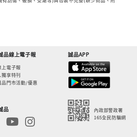
觀有刮傷、破損、受潮等)與包裝不完整(缺少商品、附
誠品線上電子報
誠品APP
線上電子報
人獨享特刊
誠品門市活動/優惠
誠品
內政部警政署
165全民防騙網