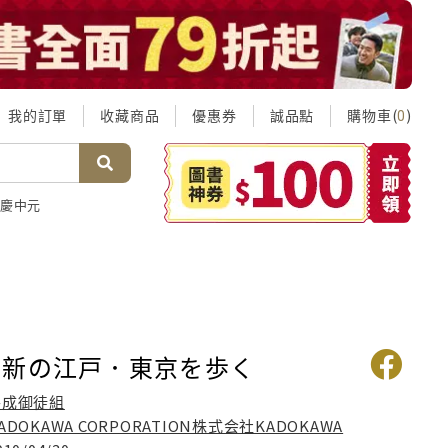
我的訂單
收藏商品
優惠券
誠品點
購物車(
)
0
慶中元
維新の江戸．東京を歩く
平成御徒組
ADOKAWA CORPORATION株式会社KADOKAWA