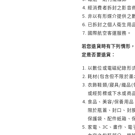
經消費者拆封之影音
非以有形媒介提供之數
已拆封之個人衛生用品
國際航空客運服務。
若您退貨時有下列情形，
定是否要退貨：
以數位或電磁紀錄形式
耗材(包含但不限於墨
衣飾鞋類/寢具/織品
或經剪標或下水或商
食品、美容/保養用
限於瓶蓋、封口、封膜
保護袋、配件紙箱、
家電、3C、畫作、