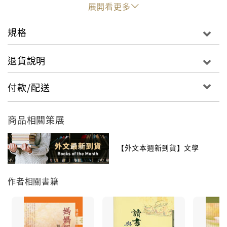
展開看更多
年回臺灣定居於淡水。作品以散文為主，另有小說、詞
論、兒童文學專著等。曾獲中山文藝獎、國家文藝獎，
規格
著有《紅紗燈》、《琦君說童年》、《賣牛記》等書。
2006年6月病逝於臺北，享壽90歲。
退貨說明
付款/配送
■譯者簡介
商品相關策展
周亦培
【外文本週新到貨】文學
畢業於臺大化學系，獲美國韋恩州立大學化學博士。已
退休、居紐澤西。好書畫、網球及其他雕蟲小技。
作者相關書籍