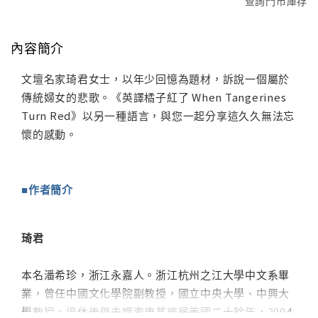
查詢門市庫存
內容簡介
文壇名家琦君女士，以年少回憶為題材，訴說一個屬於
傳統婦女的悲歌。《英譯橘子紅了 When Tangerines
Turn Red》以另一種語言，與您一起分享這久久無法忘
懷的感動。
■作者簡介
琦君
本名潘希珍，浙江永嘉人。浙江杭州之江大學中文系畢
業，曾任中國文化學院副教授，國立中央大學、中興大
學教授。退休後與夫婿李唐基旅居美國二十餘年，2004