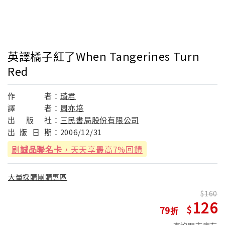
英譯橘子紅了When Tangerines Turn
Red
作
者：
琦君
譯
者：
周亦培
出
版
社：
三民書局股份有限公司
出
版
日
期：
2006/12/31
刷
誠品聯名卡
，天天享最高7%回饋
大量採購團購專區
160
126
79