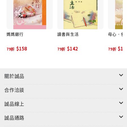
媽媽銀行
讀書與生活
母心．佛
$158
$142
$16
79折
79折
79折
關於誠品
合作洽談
誠品線上
誠品通路