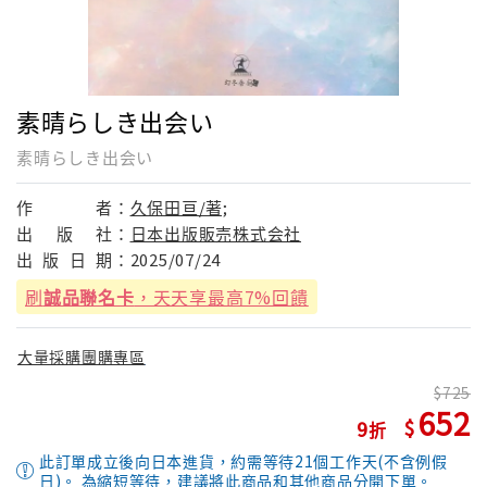
素晴らしき出会い
素晴らしき出会い
作
者：
久保田亘/著;
出
版
社：
日本出版販売株式会社
出
版
日
期：
2025/07/24
刷
誠品聯名卡
，天天享最高7%回饋
大量採購團購專區
725
652
9
此訂單成立後向日本進貨，約需等待21個工作天(不含例假
日)。 為縮短等待，建議將此商品和其他商品分開下單。