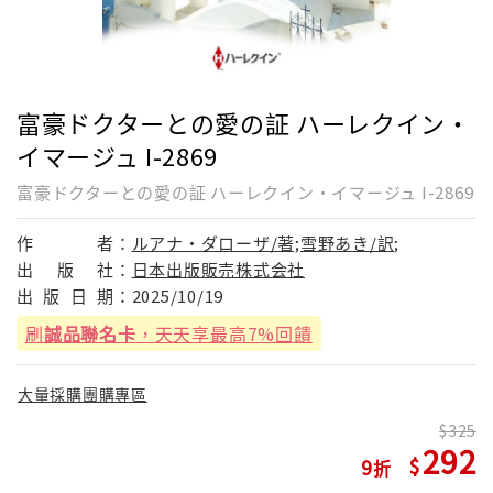
富豪ドクターとの愛の証 ハーレクイン・
イマージュ I-2869
富豪ドクターとの愛の証 ハーレクイン・イマージュ I-2869
作
者：
ルアナ・ダローザ/著;雪野あき/訳;
出
版
社：
日本出版販売株式会社
出
版
日
期：
2025/10/19
刷
誠品聯名卡
，天天享最高7%回饋
大量採購團購專區
325
292
9