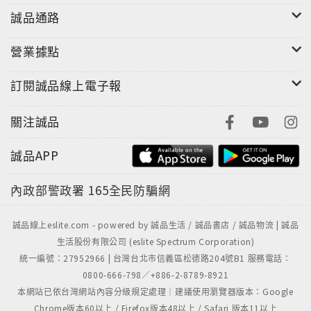
の障壁に……。
誠品通路
營業據點
訂閱誠品線上電子報
關注誠品
誠品APP
內政部警政署
165全民防騙網
誠品線上eslite.com - powered by 誠品生活 / 誠品書店 / 誠品物流 | 誠品
生活股份有限公司 (eslite Spectrum Corporation)
統一編號：27952966 | 台灣台北市信義區松德路204號B1 服務電話：
0800-666-798／+886-2-8789-8921
本網站已依台灣網站內容分級規定處理｜建議使用瀏覽器版本：Google
Chrome版本60以上 / Firefox版本48以上 / Safari 版本11以上