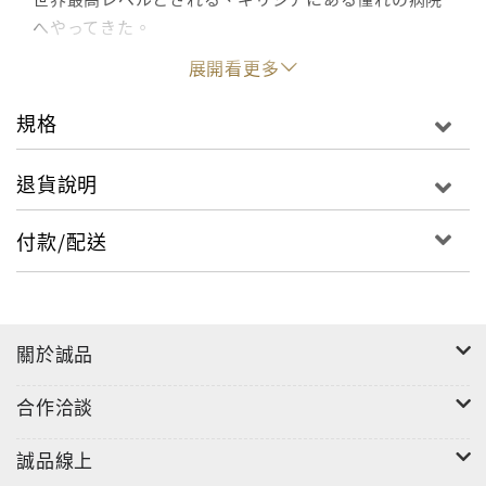
へやってきた。
そこで驚きの事実を知る――病院の創設者の急死によ
展開看更多
って、
院長の座を継いだばかりの人物こそ、あの一夜のニコ
規格
ラスだったのだ!
思わぬ再会に動揺したカミラだが、仕事ではプロに徹
退貨說明
しようと心に誓う。
だが、仕事のためにも最近悩まされている体調不良を
付款/配送
解消しようと
立ち寄ったクリニックで、さらなる驚きが――妊娠を
告げられたのだ!!
關於誠品
『愛されなかった娘の愛の子』で鮮烈な日本デビュー
を飾ったルアナ・ダローザが描く、予期せぬ妊娠物語
合作洽談
をお届けします! その道の権威だった亡き先代院長であ
るヒーローの父を尊敬するヒロインと、かたや父の裏
誠品線上
の顔に苦しめられてきたヒーロー。そのギャップが恋