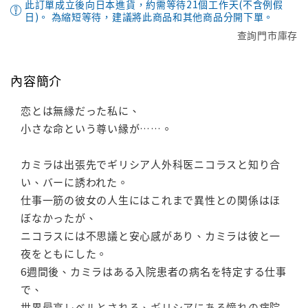
此訂單成立後向日本進貨，約需等待21個工作天(不含例假
日)。 為縮短等待，建議將此商品和其他商品分開下單。
查詢門市庫存
內容簡介
恋とは無縁だった私に、
小さな命という尊い縁が……。
カミラは出張先でギリシア人外科医ニコラスと知り合
い、バーに誘われた。
仕事一筋の彼女の人生にはこれまで異性との関係はほ
ぼなかったが、
ニコラスには不思議と安心感があり、カミラは彼と一
夜をともにした。
6週間後、カミラはある入院患者の病名を特定する仕事
で、
世界最高レベルとされる、ギリシアにある憧れの病院