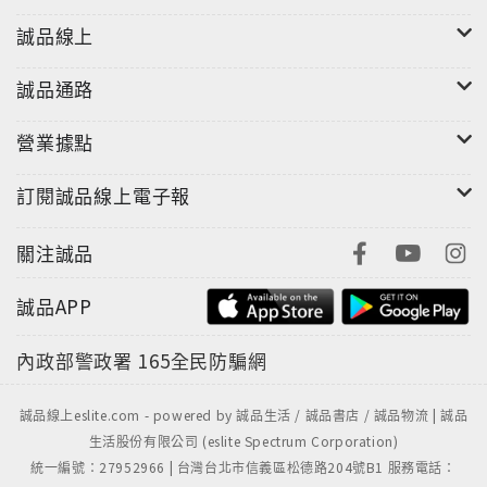
誠品線上
誠品通路
營業據點
訂閱誠品線上電子報
關注誠品
誠品APP
內政部警政署
165全民防騙網
誠品線上eslite.com - powered by 誠品生活 / 誠品書店 / 誠品物流 | 誠品
生活股份有限公司 (eslite Spectrum Corporation)
統一編號：27952966 | 台灣台北市信義區松德路204號B1 服務電話：