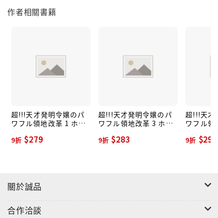
作者相關書籍
超!!!天才発明令嬢のパ
超!!!天才発明令嬢のパ
超!!!天
ワフル領地改革 1 ホビ
ワフル領地改革 3 ホビ
ワフル領地
ージャパンコミックス
ージャパンコミックス
ージャパ
$279
$283
$292
9折
9折
9折
HJC-289
HJC-327
HJC-350
關於誠品
合作洽談