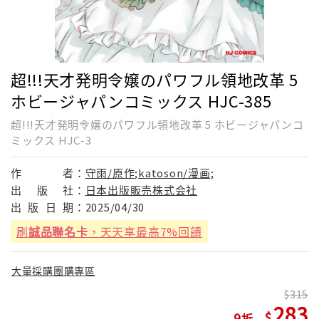
超!!!天才発明令嬢のパワフル領地改革 5
ホビージャパンコミックス HJC-385
超!!!天才発明令嬢のパワフル領地改革 5 ホビージャパンコ
ミックス HJC-3
作
者：
守雨/原作;katoson/漫画;
出
版
社：
日本出版販売株式会社
出
版
日
期：
2025/04/30
刷
誠品聯名卡
，天天享最高7%回饋
大量採購團購專區
315
283
9