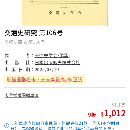
交通史研究 第106号
交通史研究 第106号
作
者：
交通史学会/編集;
出
版
社：
日本出版販売株式会社
出
版
日
期：
2025/03/19
刷
誠品聯名卡
，天天享最高7%回饋
大量採購團購專區
1,125
1,012
9
此訂單成立後向日本進貨，約需等待21個工作天(不含例假
日)。 為縮短等待，建議將此商品和其他商品分開下單。