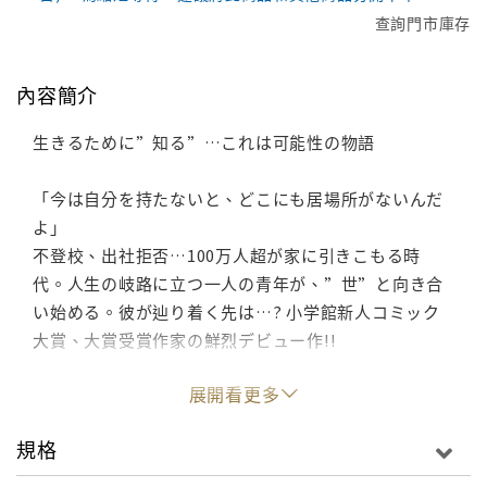
查詢門市庫存
內容簡介
生きるために”知る”…これは可能性の物語
「今は自分を持たないと、どこにも居場所がないんだ
よ」
不登校、出社拒否…100万人超が家に引きこもる時
代。人生の岐路に立つ一人の青年が、”世”と向き合
い始める。彼が辿り着く先は…? 小学館新人コミック
大賞、大賞受賞作家の鮮烈デビュー作!!
展開看更多
規格