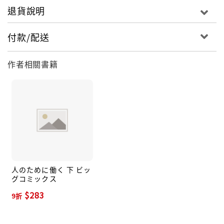
退貨說明
付款/配送
作者相關書籍
人のために働く 下 ビッ
グコミックス
$283
9折