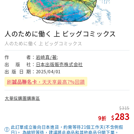
人のために働く 上 ビッグコミックス
人のために働く 上 ビッグコミックス
作
者：
岩崎真/著;
出
版
社：
日本出版販売株式会社
出
版
日
期：
2025/04/01
刷
誠品聯名卡
，天天享最高7%回饋
大量採購團購專區
315
283
9
此訂單成立後向日本進貨，約需等待21個工作天(不含例假
日)。 為縮短等待，建議將此商品和其他商品分開下單。