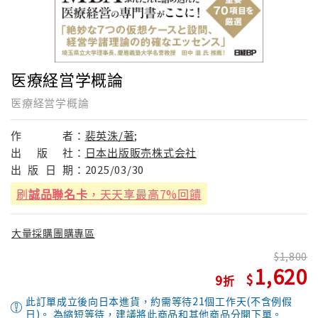
医療経営学概論
医療経営学概論
作
者：
裴英洙/著;
出
版
社：
日本出版販売株式会社
出
版
日
期：
2025/03/30
刷
誠品聯名卡
，天天享最高7%回饋
大量採購團購專區
1,800
1,620
9
此訂單成立後向日本進貨，約需等待21個工作天(不含例假
日)。 為縮短等待，建議將此商品和其他商品分開下單。