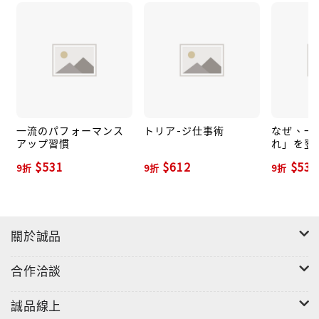
一流のパフォーマンス
トリア-ジ仕事術
なぜ、一
アップ習慣
れ」を翌
ないのか
$531
$612
$531
9折
9折
9折
關於誠品
合作洽談
誠品線上