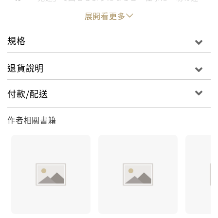
いや不安がなくなる。そして、常にモチベーションを
展開看更多
保ったまま、天井知らずに成果をあげられる。本書で
は、独自のPDCAモデルで実際に数々の成果を出し続
規格
けてきた著者が、そのノウハウを解説。現実的で実践
的、そして継続可能な最強のPDCAの回し方を伝授す
退貨說明
る。
独自のPDCAモデルで実際に数々の成果を出し続けて
付款/配送
きた著者が、現実的で実践的、そして継続可能な最強
のPDCAの回し方を伝授
作者相關書籍