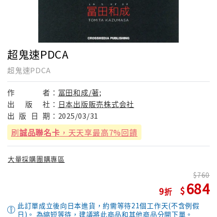
超鬼速PDCA
超鬼速PDCA
作
者：
冨田和成/著;
出
版
社：
日本出版販売株式会社
出
版
日
期：
2025/03/31
刷
誠品聯名卡
，天天享最高7%回饋
大量採購團購專區
760
684
9
此訂單成立後向日本進貨，約需等待21個工作天(不含例假
日)。 為縮短等待，建議將此商品和其他商品分開下單。