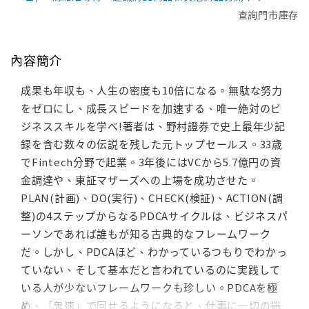
查詢門市庫存
內容簡介
成果も年収も、人生の密度も10倍になる。無駄な努力
をゼロにし、成長スピードを加速する、唯一絶対のビ
ジネススキルを学べ!著者は、野村證券で史上最年少記
録を含む数々の伝説を残した元トップセールス。33歳
でFintech分野で起業。3年後にはVCから5.7億円の資
金調達や、東証マザーズへの上場を成功させた。
PLAN(計画)、DO(実行)、CHECK(検証)、ACTION(調
整)の4ステップからなるPDCAサイクルは、ビジネスパ
ーソンであれば誰もが知る古典的なフレームワーク
だ。しかし、PDCAほど、わかっているつもりでわかっ
ていない、そして基本だと言われているのに実践して
いる人が少ないフレームワークも珍しい。PDCAを極
め、「鬼速」で回せるようになると、仕事に一切の迷