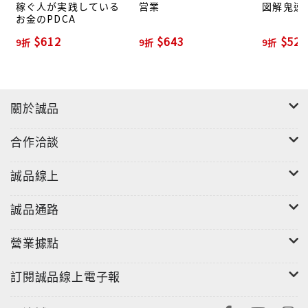
稼ぐ人が実践している
営業
図解鬼速P
お金のPDCA
$612
$643
$522
9折
9折
9折
關於誠品
合作洽談
誠品線上
誠品通路
營業據點
訂閱誠品線上電子報