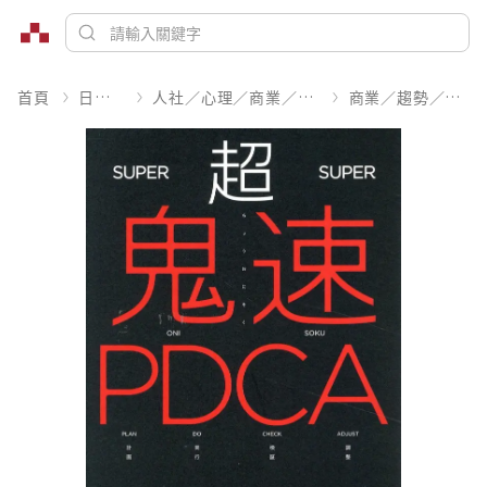
首頁
日文書
人社／心理／商業／其他
商業／趨勢／求職