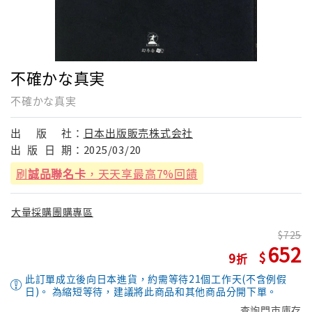
不確かな真実
不確かな真実
出
版
社：
日本出版販売株式会社
出
版
日
期：
2025/03/20
刷
誠品聯名卡
，天天享最高7%回饋
大量採購團購專區
725
652
9
此訂單成立後向日本進貨，約需等待21個工作天(不含例假
日)。 為縮短等待，建議將此商品和其他商品分開下單。
查詢門市庫存