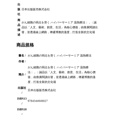
出
版
日本出版販売株式会社
社
商
がん細胞の弱点を突く ハイパーサーミア 温熱療法：，：誠
品
品以「人文、藝術、創意、生活」為核心價值，由推廣閱讀出
描
發，並透過線上網路，傳遞博雅的溫度，打造全新的文化場
述
商品規格
書名 /
がん細胞の弱点を突く ハイパーサーミア 温熱療法
作者 /
がん細胞の弱点を突く ハイパーサーミア 温熱療
法：，：誠品以「人文、藝術、創意、生活」為核心價
簡介 /
值，由推廣閱讀出發，並透過線上網路，傳遞博雅的溫
度，打造全新的文化場
出版社
日本出版販売株式会社
/
ISBN13
9784344949027
/
ISBN10
/