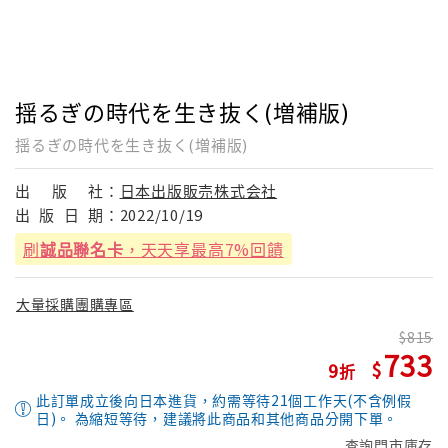
揺るぎの時代を生き抜く(増補版)
揺るぎの時代を生き抜く(増補版)
出
版
社：
日本出版販売株式会社
出
版
日
期：
2022/10/19
刷
誠品聯名卡
，天天享最高7%回饋
大量採購團購專區
815
733
9
此訂單成立後向日本進貨，約需等待21個工作天(不含例假
日)。 為縮短等待，建議將此商品和其他商品分開下單。
查詢門市庫存